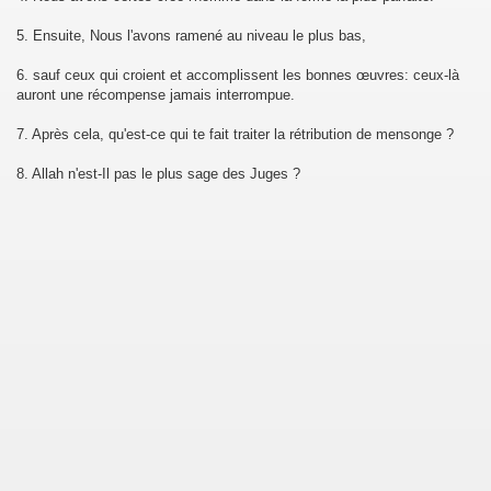
5. Ensuite, Nous l'avons ramené au niveau le plus bas,
h)
6. sauf ceux qui croient et accomplissent les bonnes œuvres: ceux-là
l-Imran)
auront une récompense jamais interrompue.
7. Après cela, qu'est-ce qui te fait traiter la rétribution de mensonge ?
a')
8. Allah n'est-Il pas le plus sage des Juges ?
Maidah)
am)
bah)