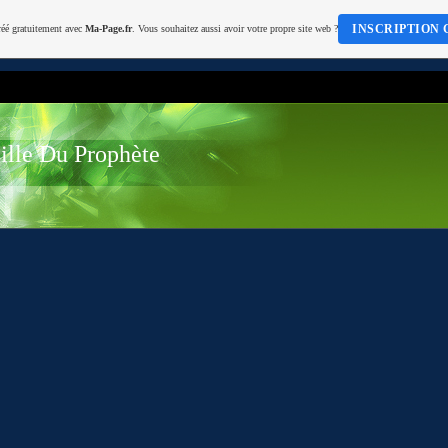
INSCRIPTION 
réé gratuitement avec
Ma-Page.fr
. Vous souhaitez aussi avoir votre propre site web ?
lle Du Prophète