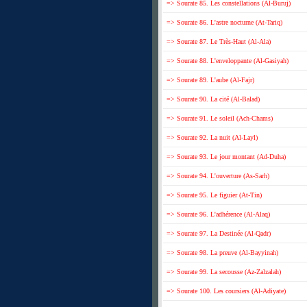
=> Sourate 85. Les constellations (Al-Buruj)
=> Sourate 86. L'astre nocturne (At-Tariq)
=> Sourate 87. Le Très-Haut (Al-Ala)
=> Sourate 88. L'enveloppante (Al-Gasiyah)
=> Sourate 89. L'aube (Al-Fajr)
=> Sourate 90. La cité (Al-Balad)
=> Sourate 91. Le soleil (Ach-Chams)
=> Sourate 92. La nuit (Al-Layl)
=> Sourate 93. Le jour montant (Ad-Duha)
=> Sourate 94. L'ouverture (As-Sarh)
=> Sourate 95. Le figuier (At-Tin)
=> Sourate 96. L'adhérence (Al-Alaq)
=> Sourate 97. La Destinée (Al-Qadr)
=> Sourate 98. La preuve (Al-Bayyinah)
=> Sourate 99. La secousse (Az-Zalzalah)
=> Sourate 100. Les coursiers (Al-Adiyate)