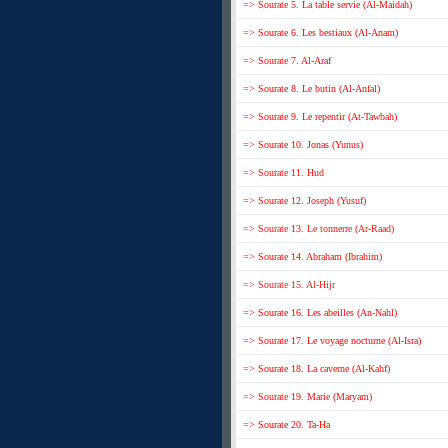
=> Sourate 5. La table servie (Al-Maidah)
=> Sourate 6. Les bestiaux (Al-Anam)
=> Sourate 7. Al-Araf
=> Sourate 8. Le butin (Al-Anfal)
=> Sourate 9. Le repentir (At-Tawbah)
=> Sourate 10. Jonas (Yunus)
=> Sourate 11. Hud
=> Sourate 12. Joseph (Yusuf)
=> Sourate 13. Le tonnerre (Ar-Raad)
=> Sourate 14. Abraham (Ibrahim)
=> Sourate 15. Al-Hijr
=> Sourate 16. Les abeilles (An-Nahl)
=> Sourate 17. Le voyage nocturne (Al-Isra)
=> Sourate 18. La caverne (Al-Kahf)
=> Sourate 19. Marie (Maryam)
=> Sourate 20. Ta-Ha