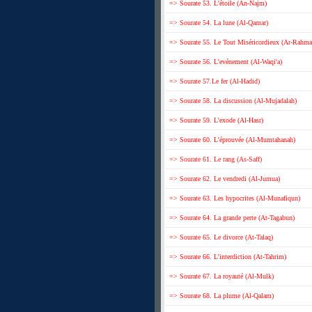
=> Sourate 53. L'étoile (An-Najm)
=> Sourate 54. La lune (Al-Qamar)
=> Sourate 55. Le Tout Miséricordieux (Ar-Rahma
=> Sourate 56. L'evénement (Al-Waqi'a)
=> Sourate 57.Le fer (Al-Hadid)
=> Sourate 58. La discussion (Al-Mujadalah)
=> Sourate 59. L'exode (Al-Hasr)
=> Sourate 60. L'éprouvée (Al-Mumtahanah)
=> Sourate 61. Le rang (As-Saff)
=> Sourate 62. Le vendredi (Al-Jumua)
=> Sourate 63. Les hypocrites (Al-Munafiqun)
=> Sourate 64. La grande perte (At-Tagabun)
=> Sourate 65. Le divorce (At-Talaq)
=> Sourate 66. L'interdiction (At-Tahrim)
=> Sourate 67. La royauté (Al-Mulk)
=> Sourate 68. La plume (Al-Qalam)