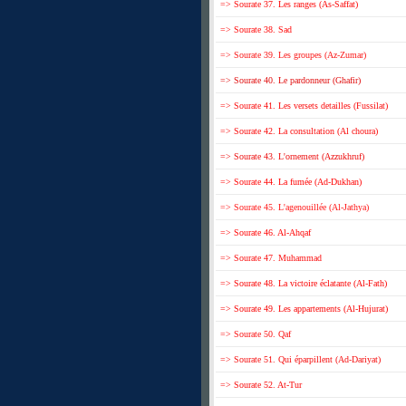
=> Sourate 37. Les ranges (As-Saffat)
=> Sourate 38. Sad
=> Sourate 39. Les groupes (Az-Zumar)
=> Sourate 40. Le pardonneur (Ghafir)
=> Sourate 41. Les versets detailles (Fussilat)
=> Sourate 42. La consultation (Al choura)
=> Sourate 43. L'ornement (Azzukhruf)
=> Sourate 44. La fumée (Ad-Dukhan)
=> Sourate 45. L'agenouillée (Al-Jathya)
=> Sourate 46. Al-Ahqaf
=> Sourate 47. Muhammad
=> Sourate 48. La victoire éclatante (Al-Fath)
=> Sourate 49. Les appartements (Al-Hujurat)
=> Sourate 50. Qaf
=> Sourate 51. Qui éparpillent (Ad-Dariyat)
=> Sourate 52. At-Tur