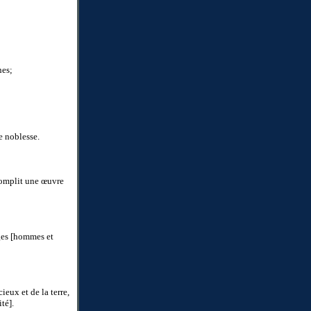
nes;
de noblesse.
ccomplit une œuvre
ges [hommes et
eux et de la terre,
ité].