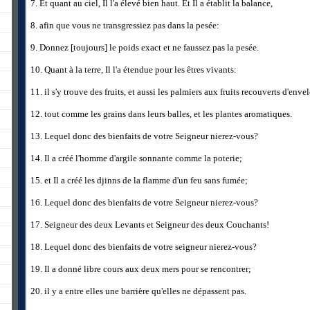
7. Et quant au ciel, Il l'a élevé bien haut. Et Il a établit la balance,
8. afin que vous ne transgressiez pas dans la pesée:
9. Donnez [toujours] le poids exact et ne faussez pas la pesée.
10. Quant à la terre, Il l'a étendue pour les êtres vivants:
11. il s'y trouve des fruits, et aussi les palmiers aux fruits recouverts d'env
12. tout comme les grains dans leurs balles, et les plantes aromatiques.
13. Lequel donc des bienfaits de votre Seigneur nierez-vous?
14. Il a créé l'homme d'argile sonnante comme la poterie;
15. et Il a créé les djinns de la flamme d'un feu sans fumée;
16. Lequel donc des bienfaits de votre Seigneur nierez-vous?
17. Seigneur des deux Levants et Seigneur des deux Couchants!
18. Lequel donc des bienfaits de votre seigneur nierez-vous?
19. Il a donné libre cours aux deux mers pour se rencontrer;
20. il y a entre elles une barrière qu'elles ne dépassent pas.