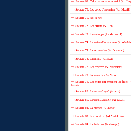
=> Sourate 69. Celle qui montre la vérité (Al- Ha
=> Sourate 70. Les voies d'ascension (Al- Maarij)
=> Sourate 71. Noé (Nuh)
=> Sourate 72. Les djinns (Al-Jinn)
=> Sourate 73. L'enveloppé (Al-Muzzamil)
=> Sourate 74. Le revêtu d'un manteau (Al-Muddat
=> Sourate 75. La résurrection (Al-Qiyamah)
=> Sourate 76. L'homme (Al-Insan)
=> Sourate 77. Les envoyes (Al-Mursalate)
=> Sourate 78. La nouvelle (An-Naba)
=> Sourate 79. Les anges qui arrachent les âmes (
Naziate)
=> Sourate 80. Il s'est renfrogné (Abassa)
=> Sourate 81. L'obscurcissement (At-Takwir)
=> Sourate 82. La rupture (Al-Infitar)
=> Sourate 83. Les fraudeurs (Al-Mutaffifune)
=> Sourate 84. La dechirure (Al-Insiqaq)