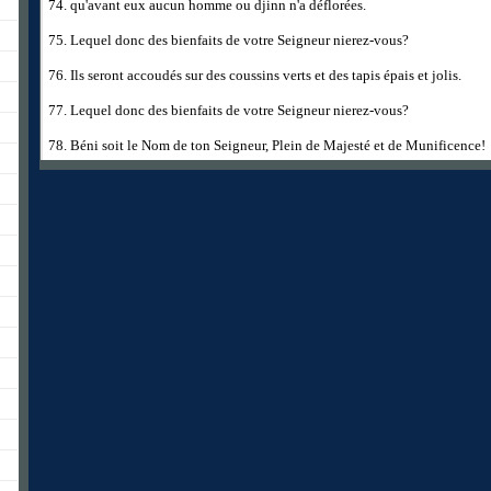
74. qu'avant eux aucun homme ou djinn n'a déflorées.
75. Lequel donc des bienfaits de votre Seigneur nierez-vous?
76. Ils seront accoudés sur des coussins verts et des tapis épais et jolis.
77. Lequel donc des bienfaits de votre Seigneur nierez-vous?
78. Béni soit le Nom de ton Seigneur, Plein de Majesté et de Munificence!