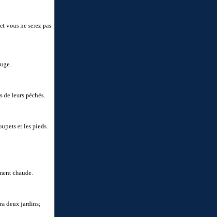
 et vous ne serez pas
ouge.
s de leurs péchés.
toupets et les pieds.
mement chaude.
ura deux jardins;