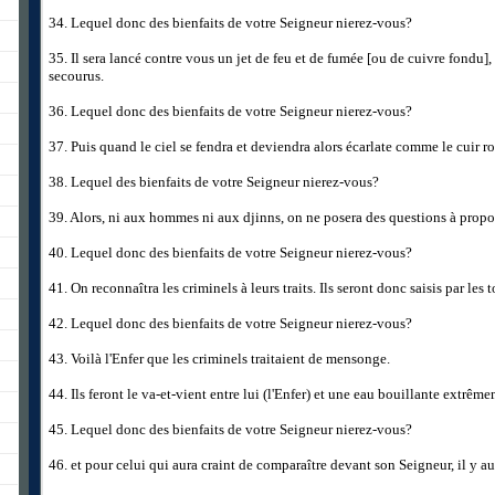
34. Lequel donc des bienfaits de votre Seigneur nierez-vous?
35. Il sera lancé contre vous un jet de feu et de fumée [ou de cuivre fondu],
secourus.
36. Lequel donc des bienfaits de votre Seigneur nierez-vous?
37. Puis quand le ciel se fendra et deviendra alors écarlate comme le cuir r
38. Lequel des bienfaits de votre Seigneur nierez-vous?
39. Alors, ni aux hommes ni aux djinns, on ne posera des questions à propo
40. Lequel donc des bienfaits de votre Seigneur nierez-vous?
41. On reconnaîtra les criminels à leurs traits. Ils seront donc saisis par les 
42. Lequel donc des bienfaits de votre Seigneur nierez-vous?
43. Voilà l'Enfer que les criminels traitaient de mensonge.
44. Ils feront le va-et-vient entre lui (l'Enfer) et une eau bouillante extrê
45. Lequel donc des bienfaits de votre Seigneur nierez-vous?
46. et pour celui qui aura craint de comparaître devant son Seigneur, il y a