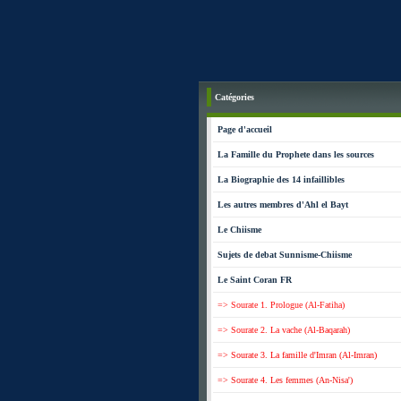
Catégories
Page d'accueil
La Famille du Prophete dans les sources
La Biographie des 14 infaillibles
Les autres membres d'Ahl el Bayt
Le Chiisme
Sujets de debat Sunnisme-Chiisme
Le Saint Coran FR
=> Sourate 1. Prologue (Al-Fatiha)
=> Sourate 2. La vache (Al-Baqarah)
=> Sourate 3. La famille d'Imran (Al-Imran)
=> Sourate 4. Les femmes (An-Nisa')