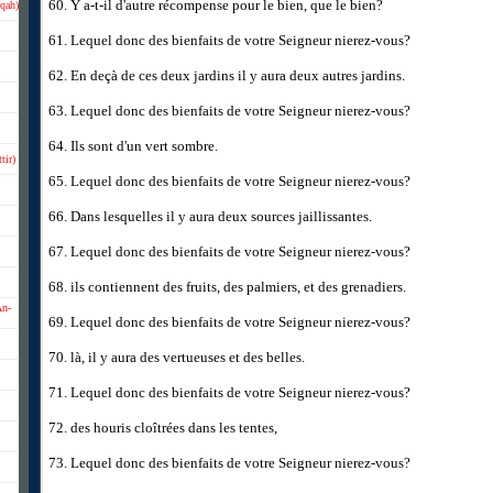
60. Y a-t-il d'autre récompense pour le bien, que le bien?
qqah)
61. Lequel donc des bienfaits de votre Seigneur nierez-vous?
62. En deçà de ces deux jardins il y aura deux autres jardins.
63. Lequel donc des bienfaits de votre Seigneur nierez-vous?
64. Ils sont d'un vert sombre.
tir)
65. Lequel donc des bienfaits de votre Seigneur nierez-vous?
66. Dans lesquelles il y aura deux sources jaillissantes.
67. Lequel donc des bienfaits de votre Seigneur nierez-vous?
68. ils contiennent des fruits, des palmiers, et des grenadiers.
An-
69. Lequel donc des bienfaits de votre Seigneur nierez-vous?
70. là, il y aura des vertueuses et des belles.
71. Lequel donc des bienfaits de votre Seigneur nierez-vous?
72. des houris cloîtrées dans les tentes,
73. Lequel donc des bienfaits de votre Seigneur nierez-vous?