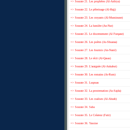
=> Sourate 21. Les prophètes (Al-Anbiya)
=> Sourate 22. Le pèlerinage (Al-Hajj)
=> Sourate 23. Les croyants (Al-Muminune)
=> Sourate 24. La lumière (An-Nur)
=> Sourate 25. Le discernement (Al Furqane)
=> Sourate 26. Les poètes (As-Shuaraa)
=> Sourate 27. Les fourmis (An-Naml)
=> Sourate 28. Le récit (Al-Qasas)
=> Sourate 29. L'araignèe (Al-Ankabut)
=> Sourate 30. Les romains (Ar-Rum)
=> Sourate 31. Luqman
=> Sourate 32. La prosternation (As-Sajda)
=> Sourate 33. Les coalises (Al-Ahzab)
=> Sourate 34. Saba
=> Sourate 35. Le Créateur (Fatir)
=> Sourate 36. Yassine