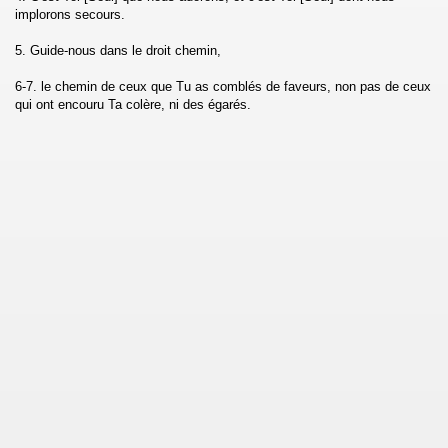
implorons secours.
h)
5. Guide-nous dans le droit chemin,
l-Imran)
6-7. le chemin de ceux que Tu as comblés de faveurs, non pas de ceux
qui ont encouru Ta colère, ni des égarés.
a')
Maidah)
am)
bah)