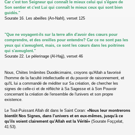
Car c'est ton Seigneur qui connaît le mieux celui qui s'égare de
Son sentier et c'est Lui qui connaît le mieux ceux qui sont bien
h (bout de terre)
guidés."
Sourate 16. Les abeilles (An-Nahl), verset ‎125
ccesseur ?
"Que ne voyagent-ils sur la terre afin d'avoir des cœurs pour
esseurs !
comprendre, et des oreilles pour entendre? Car ce ne sont pas les
yeux qui s'aveuglent, mais, ce sont les cœurs dans les poitrines
 les Chiites ? Mensonges
qui s'aveuglent."
Sourate 22. Le pèlerinage (Al-Hajj), verset ‎46
Nous, Chiites Imâmites Duodécimains, croyons qu'Allah a favorisé
l'homme de la faculté intellectuelle et du pouvoir de raisonnement, et
qu'IL lui a commandé de méditer sur Sa création, de chercher les
signes de celle-ci et de réfléchir à Sa Sagesse et à Son Pouvoir
as les tarawihs en groupe ?
concernant la création de l'ensemble de l'univers et son propre
existence.
la bataille du chameau ?
Le Tout-Puissant Allah dit dans le Saint Coran:
«Nous leur montrerons
bientôt Nos Signes, dans l'univers et en eux-mêmes, jusqu'à ce
qu'ils voient clairement qu'Allah est la Vérité»
(Sourate Foççelat,
41:53).
re un savant sunnite et chiite)