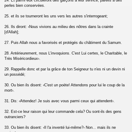
24. Et parmi eux circuleront des garçons à leur service, pareils à des
perles bien conservées.
Muminune)
25. et ils se tourneront les uns vers les autres s'interrogeant;
)
26. Ils diront: ‹Nous vivions au milieu des nôtres dans la crainte
[d'Allah];
Al Furqane)
27. Puis Allah nous a favorisés et protégés du châtiment du Samum.
uaraa)
28. Antérieurement, nous L'invoquions. C'est Lui certes, le Charitable, le
Très Miséricordieux›.
aml)
29. Rappelle donc et par la grâce de ton Seigneur tu n'es ni un devin ni
un possédé;
30. Ou bien ils disent: ‹C'est un poète! Attendons pour lui le coup de la
abut)
mort›.
um)
31. Dis: ‹Attendez! Je suis avec vous parmi ceux qui attendent›.
32. Est-ce leur raison qui leur commande cela? Ou sont-ils des gens
outranciers?
As-Sajda)
33. Ou bien ils disent: ‹Il l'a inventé lui-même?› Non... mais ils ne