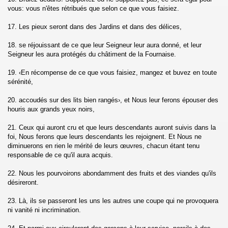
vous: vous n'êtes rétribués que selon ce que vous faisiez.
17. Les pieux seront dans des Jardins et dans des délices,
ad)
18. se réjouissant de ce que leur Seigneur leur aura donné, et leur
Seigneur les aura protégés du châtiment de la Fournaise.
19. ‹En récompense de ce que vous faisiez, mangez et buvez en toute
sérénité,
hl)
20. accoudés sur des lits bien rangés›, et Nous leur ferons épouser des
houris aux grands yeux noirs,
 (Al-Isra)
21. Ceux qui auront cru et que leurs descendants auront suivis dans la
foi, Nous ferons que leurs descendants les rejoignent. Et Nous ne
f)
diminuerons en rien le mérité de leurs œuvres, chacun étant tenu
responsable de ce qu'il aura acquis.
22. Nous les pourvoirons abondamment des fruits et des viandes qu'ils
désireront.
23. Là, ils se passeront les uns les autres une coupe qui ne provoquera
Anbiya)
ni vanité ni incrimination.
jj)