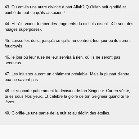
43. Ou ont-ils une autre divinité à part Allah? Qu'Allah soit glorifié et
han)
purifié de tout ce qu'ils associent!
athya)
44. Et s'ils voient tomber des fragments du ciel, ils disent: ‹Ce sont des
nuages superposés›.
45. Laisse-les donc, jusqu'à ce qu'ils rencontrent leur jour où ils seront
foudroyés,
46. le jour où leur ruse ne leur servira à rien, où ils ne seront pas
e (Al-Fath)
secourus.
47. Les injustes auront un châtiment préalable. Mais la plupart d'entre
Al-Hujurat)
eux ne savent pas.
48. et supporte patiemment la décision de ton Seigneur. Car en vérité,
tu es sous Nos yeux. Et célèbre la gloire de ton Seigneur quand tu te
-Dariyat)
lèves;
49. Glorifie-Le une partie de la nuit et au déclin des étoiles.