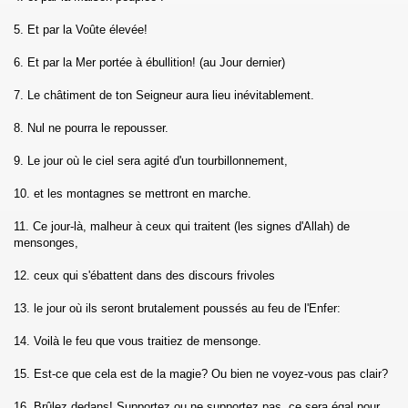
5. Et par la Voûte élevée!
h)
6. Et par la Mer portée à ébullition! (au Jour dernier)
l-Imran)
7. Le châtiment de ton Seigneur aura lieu inévitablement.
a')
8. Nul ne pourra le repousser.
Maidah)
9. Le jour où le ciel sera agité d'un tourbillonnement,
am)
10. et les montagnes se mettront en marche.
11. Ce jour-là, malheur à ceux qui traitent (les signes d'Allah) de
mensonges,
12. ceux qui s'ébattent dans des discours frivoles
bah)
13. le jour où ils seront brutalement poussés au feu de l'Enfer:
14. Voilà le feu que vous traitiez de mensonge.
15. Est-ce que cela est de la magie? Ou bien ne voyez-vous pas clair?
16. Brûlez dedans! Supportez ou ne supportez pas, ce sera égal pour