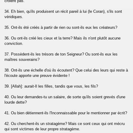
croient pas.
hzab)
34. Eh bien, qu'ils produisent un récit pareil à lui (le Coran), s'ils sont
véridiques.
35. Ont-ils été créés à partir de rien ou sont-ils eux les créateurs?
36. Ou ont-ils créé les cieux et la terre? Mais ils n'ont plutôt aucune
conviction.
fat)
37. Possèdent-ils les trésors de ton Seigneur? Ou sont-ils eux les
maîtres souverains?
38. Ont-ils une échelle d'où ils écoutent? Que celui des leurs qui reste à
l'écoute apporte une preuve évidente !
umar)
39. [Allah]: aurait-Il les filles, tandis que vous, les fils?
fir)
40. Ou leur demandes-tu un salaire, de sorte qu'ils soient grevés d'une
lourde dette?
s (Fussilat)
41. Ou bien détiennent-ils l'Inconnaissable pour le mentionner par écrit?
l choura)
42. Ou cherchent-ils un stratagème? Mais ce sont ceux qui ont mécru
hruf)
qui sont victimes de leur propre stratagème.