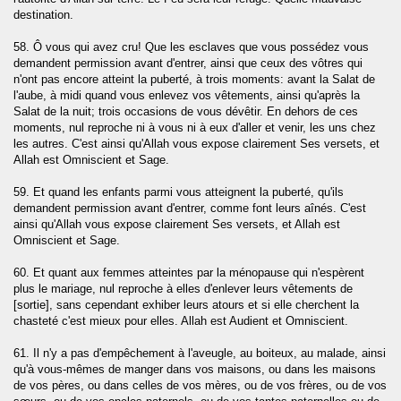
aun)
destination.
58. Ô vous qui avez cru! Que les esclaves que vous possédez vous
demandent permission avant d'entrer, ainsi que ceux des vôtres qui
n'ont pas encore atteint la puberté, à trois moments: avant la Salat de
Kafirune)
l'aube, à midi quand vous enlevez vos vêtements, ainsi qu'après la
Salat de la nuit; trois occasions de vous dévêtir. En dehors de ces
Nasr)
moments, nul reproche ni à vous ni à eux d'aller et venir, les uns chez
les autres. C'est ainsi qu'Allah vous expose clairement Ses versets, et
Allah est Omniscient et Sage.
ad)
59. Et quand les enfants parmi vous atteignent la puberté, qu'ils
demandent permission avant d'entrer, comme font leurs aînés. C'est
ainsi qu'Allah vous expose clairement Ses versets, et Allah est
(Al-Falaq)
Omniscient et Sage.
60. Et quant aux femmes atteintes par la ménopause qui n'espèrent
Nas)
plus le mariage, nul reproche à elles d'enlever leurs vêtements de
[sortie], sans cependant exhiber leurs atours et si elle cherchent la
chasteté c'est mieux pour elles. Allah est Audient et Omniscient.
61. Il n'y a pas d'empêchement à l'aveugle, au boiteux, au malade, ainsi
qu'à vous-mêmes de manger dans vos maisons, ou dans les maisons
de vos pères, ou dans celles de vos mères, ou de vos frères, ou de vos