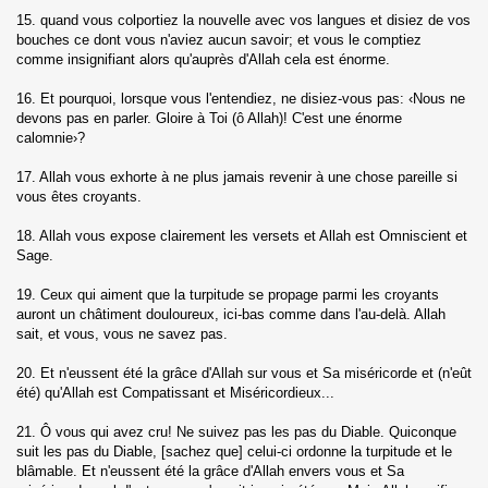
15. quand vous colportiez la nouvelle avec vos langues et disiez de vos
Muminune)
bouches ce dont vous n'aviez aucun savoir; et vous le comptiez
comme insignifiant alors qu'auprès d'Allah cela est énorme.
)
16. Et pourquoi, lorsque vous l'entendiez, ne disiez-vous pas: ‹Nous ne
devons pas en parler. Gloire à Toi (ô Allah)! C'est une énorme
Al Furqane)
calomnie›?
uaraa)
17. Allah vous exhorte à ne plus jamais revenir à une chose pareille si
vous êtes croyants.
aml)
18. Allah vous expose clairement les versets et Allah est Omniscient et
Sage.
19. Ceux qui aiment que la turpitude se propage parmi les croyants
auront un châtiment douloureux, ici-bas comme dans l'au-delà. Allah
abut)
sait, et vous, vous ne savez pas.
um)
20. Et n'eussent été la grâce d'Allah sur vous et Sa miséricorde et (n'eût
été) qu'Allah est Compatissant et Miséricordieux...
21. Ô vous qui avez cru! Ne suivez pas les pas du Diable. Quiconque
suit les pas du Diable, [sachez que] celui-ci ordonne la turpitude et le
As-Sajda)
blâmable. Et n'eussent été la grâce d'Allah envers vous et Sa