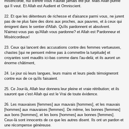
miséricorde, nul d'entre vous n'aurait jamais été pur. Mais Allah purifie
hzab)
qui Il veut. Et Allah est Audient et Omniscient.
22. Et que les détenteurs de richesse et d'aisance parmi vous, ne jurent
pas de ne plus faire des dons aux proches, aux pauvres, et à ceux qui
émigrent dans le sentier d'Allah. Qu'ils pardonnent et absolvent.
N'aimez-vous pas qu'Allah vous pardonne? et Allah est Pardonneur et
Miséricordieux!
23. Ceux qui lancent des accusations contre des femmes vertueuses,
fat)
chastes [qui ne pensent même pas à commettre la turpitude] et
croyantes sont maudits ici-bas comme dans l'au-delà; et ils auront un
énorme châtiment,
24. Le jour où leurs langues, leurs mains et leurs pieds témoigneront
umar)
contre eux de ce qu'ils faisaient.
fir)
25. Ce Jour-là, Allah leur donnera leur pleine et vraie rétribution; et ils
sauront que c'est Allah qui est le Vrai de toute évidence.
s (Fussilat)
26. Les mauvaises [femmes] aux mauvais [hommes], et les mauvais
[hommes] aux mauvaises [femmes]. De même, les bonnes [femmes]
l choura)
aux bons [hommes], et les bons [hommes] aux bonnes [femmes].
Ceux-là sont innocents de ce que les autres disent. Ils ont un pardon et
hruf)
une récompense généreuse.