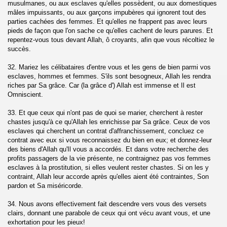
musulmanes, ou aux esclaves qu'elles possèdent, ou aux domestiques
mâles impuissants, ou aux garçons impubères qui ignorent tout des
parties cachées des femmes. Et qu'elles ne frappent pas avec leurs
dieux (Ar-Rahman)
pieds de façon que l'on sache ce qu'elles cachent de leurs parures. Et
repentez-vous tous devant Allah, ô croyants, afin que vous récoltiez le
qi'a)
succès.
32. Mariez les célibataires d'entre vous et les gens de bien parmi vos
esclaves, hommes et femmes. S'ils sont besogneux, Allah les rendra
riches par Sa grâce. Car (la grâce d') Allah est immense et Il est
Mujadalah)
Omniscient.
33. Et que ceux qui n'ont pas de quoi se marier, cherchent à rester
chastes jusqu'à ce qu'Allah les enrichisse par Sa grâce. Ceux de vos
esclaves qui cherchent un contrat d'affranchissement, concluez ce
umtahanah)
contrat avec eux si vous reconnaissez du bien en eux; et donnez-leur
des biens d'Allah qu'Il vous a accordés. Et dans votre recherche des
profits passagers de la vie présente, ne contraignez pas vos femmes
esclaves à la prostitution, si elles veulent rester chastes. Si on les y
umua)
contraint, Allah leur accorde après qu'elles aient été contraintes, Son
pardon et Sa miséricorde.
-Munafiqun)
34. Nous avons effectivement fait descendre vers vous des versets
clairs, donnant une parabole de ceux qui ont vécu avant vous, et une
At-Tagabun)
exhortation pour les pieux!