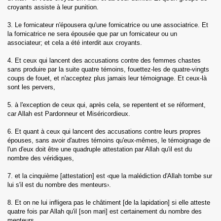
croyants assiste à leur punition.
h)
3. Le fornicateur n'épousera qu'une fornicatrice ou une associatrice. Et
la fornicatrice ne sera épousée que par un fornicateur ou un
l-Imran)
associateur; et cela a été interdit aux croyants.
4. Et ceux qui lancent des accusations contre des femmes chastes
a')
sans produire par la suite quatre témoins, fouettez-les de quatre-vingts
coups de fouet, et n'acceptez plus jamais leur témoignage. Et ceux-là
Maidah)
sont les pervers,
am)
5. à l'exception de ceux qui, après cela, se repentent et se réforment,
car Allah est Pardonneur et Miséricordieux.
6. Et quant à ceux qui lancent des accusations contre leurs propres
épouses, sans avoir d'autres témoins qu'eux-mêmes, le témoignage de
l'un d'eux doit être une quadruple attestation par Allah qu'il est du
nombre des véridiques,
bah)
7. et la cinquième [attestation] est ‹que la malédiction d'Allah tombe sur
lui s'il est du nombre des menteurs›.
8. Et on ne lui infligera pas le châtiment [de la lapidation] si elle atteste
quatre fois par Allah qu'il [son mari] est certainement du nombre des
menteurs,