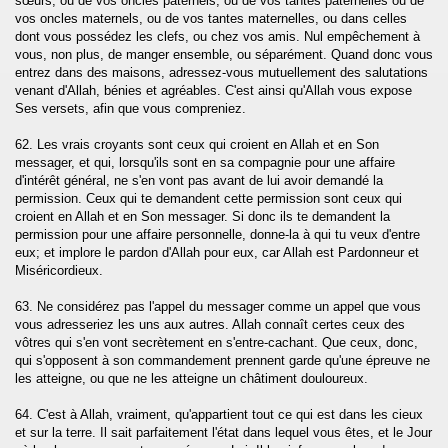
sœurs, ou de vos oncles paternels, ou de vos tantes paternelles ou de
vos oncles maternels, ou de vos tantes maternelles, ou dans celles
dont vous possédez les clefs, ou chez vos amis. Nul empêchement à
vous, non plus, de manger ensemble, ou séparément. Quand donc vous
entrez dans des maisons, adressez-vous mutuellement des salutations
venant d'Allah, bénies et agréables. C'est ainsi qu'Allah vous expose
Ses versets, afin que vous compreniez.
62. Les vrais croyants sont ceux qui croient en Allah et en Son
messager, et qui, lorsqu'ils sont en sa compagnie pour une affaire
d'intérêt général, ne s'en vont pas avant de lui avoir demandé la
permission. Ceux qui te demandent cette permission sont ceux qui
croient en Allah et en Son messager. Si donc ils te demandent la
permission pour une affaire personnelle, donne-la à qui tu veux d'entre
eux; et implore le pardon d'Allah pour eux, car Allah est Pardonneur et
Miséricordieux.
63. Ne considérez pas l'appel du messager comme un appel que vous
vous adresseriez les uns aux autres. Allah connaît certes ceux des
vôtres qui s'en vont secrètement en s'entre-cachant. Que ceux, donc,
qui s'opposent à son commandement prennent garde qu'une épreuve ne
les atteigne, ou que ne les atteigne un châtiment douloureux.
64. C'est à Allah, vraiment, qu'appartient tout ce qui est dans les cieux
et sur la terre. Il sait parfaitement l'état dans lequel vous êtes, et le Jour