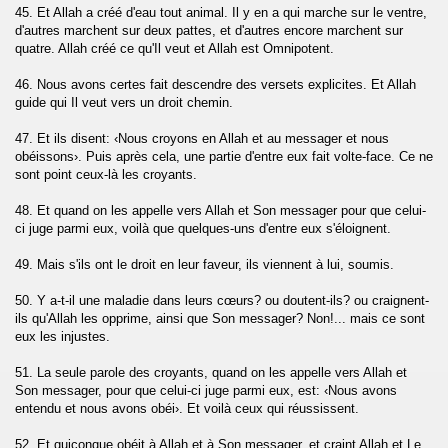
45. Et Allah a créé d'eau tout animal. Il y en a qui marche sur le ventre,
t-Tariq)
d'autres marchent sur deux pattes, et d'autres encore marchent sur
quatre. Allah créé ce qu'Il veut et Allah est Omnipotent.
a)
46. Nous avons certes fait descendre des versets explicites. Et Allah
-Gasiyah)
guide qui Il veut vers un droit chemin.
47. Et ils disent: ‹Nous croyons en Allah et au messager et nous
obéissons›. Puis après cela, une partie d'entre eux fait volte-face. Ce ne
sont point ceux-là les croyants.
48. Et quand on les appelle vers Allah et Son messager pour que celui-
ms)
ci juge parmi eux, voilà que quelques-uns d'entre eux s'éloignent.
49. Mais s'ils ont le droit en leur faveur, ils viennent à lui, soumis.
50. Y a-t-il une maladie dans leurs cœurs? ou doutent-ils? ou craignent-
Ad-Duha)
ils qu'Allah les opprime, ainsi que Son messager? Non!... mais ce sont
eux les injustes.
rh)
51. La seule parole des croyants, quand on les appelle vers Allah et
Son messager, pour que celui-ci juge parmi eux, est: ‹Nous avons
entendu et nous avons obéi›. Et voilà ceux qui réussissent.
aq)
52. Et quiconque obéit à Allah et à Son messager, et craint Allah et Le