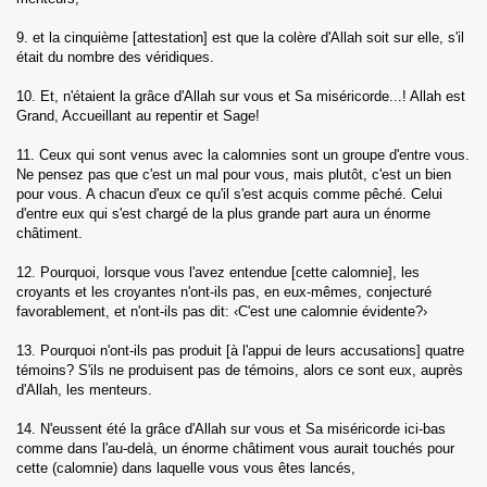
9. et la cinquième [attestation] est que la colère d'Allah soit sur elle, s'il
était du nombre des véridiques.
ad)
10. Et, n'étaient la grâce d'Allah sur vous et Sa miséricorde...! Allah est
Grand, Accueillant au repentir et Sage!
11. Ceux qui sont venus avec la calomnies sont un groupe d'entre vous.
Ne pensez pas que c'est un mal pour vous, mais plutôt, c'est un bien
pour vous. A chacun d'eux ce qu'il s'est acquis comme pêché. Celui
hl)
d'entre eux qui s'est chargé de la plus grande part aura un énorme
châtiment.
 (Al-Isra)
12. Pourquoi, lorsque vous l'avez entendue [cette calomnie], les
croyants et les croyantes n'ont-ils pas, en eux-mêmes, conjecturé
f)
favorablement, et n'ont-ils pas dit: ‹C'est une calomnie évidente?›
13. Pourquoi n'ont-ils pas produit [à l'appui de leurs accusations] quatre
témoins? S'ils ne produisent pas de témoins, alors ce sont eux, auprès
d'Allah, les menteurs.
14. N'eussent été la grâce d'Allah sur vous et Sa miséricorde ici-bas
Anbiya)
comme dans l'au-delà, un énorme châtiment vous aurait touchés pour
cette (calomnie) dans laquelle vous vous êtes lancés,
jj)