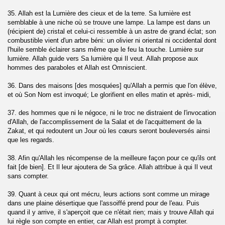
q)
35. Allah est la Lumière des cieux et de la terre. Sa lumière est
semblable à une niche où se trouve une lampe. La lampe est dans un
(récipient de) cristal et celui-ci ressemble à un astre de grand éclat; son
ahrim)
combustible vient d'un arbre béni: un olivier ni oriental ni occidental dont
l'huile semble éclairer sans même que le feu la touche. Lumière sur
)
lumière. Allah guide vers Sa lumière qui Il veut. Allah propose aux
hommes des paraboles et Allah est Omniscient.
m)
36. Dans des maisons [des mosquées] qu'Allah a permis que l'on élève,
et où Son Nom est invoqué; Le glorifient en elles matin et après- midi,
 vérité (Al- Haqqah)
37. des hommes que ni le négoce, ni le troc ne distraient de l'invocation
on (Al- Maarij)
d'Allah, de l'accomplissement de la Salat et de l'acquittement de la
Zakat, et qui redoutent un Jour où les cœurs seront bouleversés ainsi
que les regards.
38. Afin qu'Allah les récompense de la meilleure façon pour ce qu'ils ont
)
fait [de bien]. Et Il leur ajoutera de Sa grâce. Allah attribue à qui Il veut
sans compter.
zzamil)
39. Quant à ceux qui ont mécru, leurs actions sont comme un mirage
teau (Al-Muddattir)
dans une plaine désertique que l'assoiffé prend pour de l'eau. Puis
quand il y arrive, il s'aperçoit que ce n'était rien; mais y trouve Allah qui
lui règle son compte en entier, car Allah est prompt à compter.
l-Qiyamah)