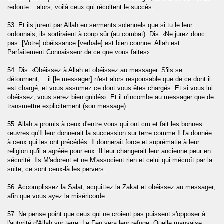
redoute... alors, voilà ceux qui récoltent le succès.
dr)
53. Et ils jurent par Allah en serments solennels que si tu le leur
ordonnais, ils sortiraient à coup sûr (au combat). Dis: ‹Ne jurez donc
inah)
pas. [Votre] obéissance [verbale] est bien connue. Allah est
Parfaitement Connaisseur de ce que vous faites›.
lzalah)
54. Dis: ‹Obéissez à Allah et obéissez au messager. S'ils se
détournent,... il [le messager] n'est alors responsable que de ce dont il
-Adiyate)
est chargé; et vous assumez ce dont vous êtes chargés. Et si vous lui
obéissez, vous serez bien guidés›. Et il n'incombe au messager que de
ah)
transmettre explicitement (son message).
hesses (At-Takatur)
55. Allah a promis à ceux d'entre vous qui ont cru et fait les bonnes
œuvres qu'Il leur donnerait la succession sur terre comme Il l'a donnée
à ceux qui les ont précédés. Il donnerait force et suprématie à leur
religion qu'il a agréée pour eux. Il leur changerait leur ancienne peur en
sécurité. Ils M'adorent et ne M'associent rien et celui qui mécroît par la
s (Al-Humazah)
suite, ce sont ceux-là les pervers.
56. Accomplissez la Salat, acquittez la Zakat et obéissez au messager,
afin que vous ayez la miséricorde.
57. Ne pense point que ceux qui ne croient pas puissent s'opposer à
l'autorité d'Allah sur terre. Le Feu sera leur refuge. Quelle mauvaise