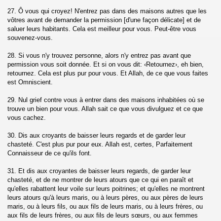
27. Ô vous qui croyez! N'entrez pas dans des maisons autres que les
han)
vôtres avant de demander la permission [d'une façon délicate] et de
saluer leurs habitants. Cela est meilleur pour vous. Peut-être vous
athya)
souvenez-vous.
28. Si vous n'y trouvez personne, alors n'y entrez pas avant que
permission vous soit donnée. Et si on vous dit: ‹Retournez›, eh bien,
retournez. Cela est plus pur pour vous. Et Allah, de ce que vous faites
est Omniscient.
e (Al-Fath)
29. Nul grief contre vous à entrer dans des maisons inhabitées où se
trouve un bien pour vous. Allah sait ce que vous divulguez et ce que
vous cachez.
Al-Hujurat)
30. Dis aux croyants de baisser leurs regards et de garder leur
chasteté. C'est plus pur pour eux. Allah est, certes, Parfaitement
Connaisseur de ce qu'ils font.
-Dariyat)
31. Et dis aux croyantes de baisser leurs regards, de garder leur
chasteté, et de ne montrer de leurs atours que ce qui en paraît et
qu'elles rabattent leur voile sur leurs poitrines; et qu'elles ne montrent
leurs atours qu'à leurs maris, ou à leurs pères, ou aux pères de leurs
maris, ou à leurs fils, ou aux fils de leurs maris, ou à leurs frères, ou
aux fils de leurs frères, ou aux fils de leurs sœurs, ou aux femmes