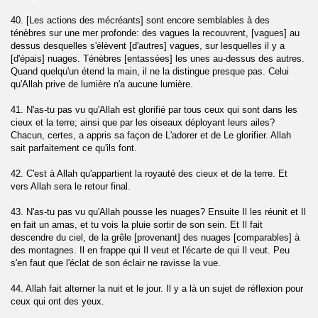
40. [Les actions des mécréants] sont encore semblables à des
)
ténèbres sur une mer profonde: des vagues la recouvrent, [vagues] au
dessus desquelles s'élèvent [d'autres] vagues, sur lesquelles il y a
[d'épais] nuages. Ténèbres [entassées] les unes au-dessus des autres.
rsalate)
Quand quelqu'un étend la main, il ne la distingue presque pas. Celui
qu'Allah prive de lumière n'a aucune lumière.
aba)
41. N'as-tu pas vu qu'Allah est glorifié par tous ceux qui sont dans les
chent les âmes (An-Naziate)
cieux et la terre; ainsi que par les oiseaux déployant leurs ailes?
Chacun, certes, a appris sa façon de L'adorer et de Le glorifier. Allah
sait parfaitement ce qu'ils font.
(Abassa)
42. C'est à Allah qu'appartient la royauté des cieux et de la terre. Et
 (At-Takwir)
vers Allah sera le retour final.
r)
43. N'as-tu pas vu qu'Allah pousse les nuages? Ensuite Il les réunit et Il
en fait un amas, et tu vois la pluie sortir de son sein. Et Il fait
descendre du ciel, de la grêle [provenant] des nuages [comparables] à
utaffifune)
des montagnes. Il en frappe qui Il veut et l'écarte de qui Il veut. Peu
s'en faut que l'éclat de son éclair ne ravisse la vue.
siqaq)
44. Allah fait alterner la nuit et le jour. Il y a là un sujet de réflexion pour
(Al-Buruj)
ceux qui ont des yeux.