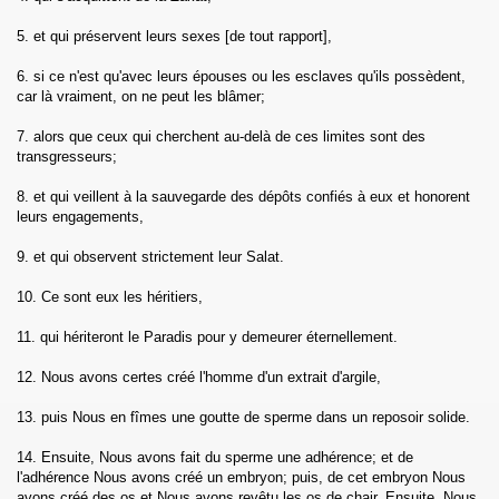
5. et qui préservent leurs sexes [de tout rapport],
h)
6. si ce n'est qu'avec leurs épouses ou les esclaves qu'ils possèdent,
l-Imran)
car là vraiment, on ne peut les blâmer;
7. alors que ceux qui cherchent au-delà de ces limites sont des
a')
transgresseurs;
Maidah)
8. et qui veillent à la sauvegarde des dépôts confiés à eux et honorent
leurs engagements,
am)
9. et qui observent strictement leur Salat.
10. Ce sont eux les héritiers,
11. qui hériteront le Paradis pour y demeurer éternellement.
bah)
12. Nous avons certes créé l'homme d'un extrait d'argile,
13. puis Nous en fîmes une goutte de sperme dans un reposoir solide.
14. Ensuite, Nous avons fait du sperme une adhérence; et de
l'adhérence Nous avons créé un embryon; puis, de cet embryon Nous
avons créé des os et Nous avons revêtu les os de chair. Ensuite, Nous