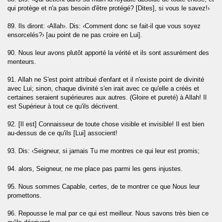
aun)
qui protège et n'a pas besoin d'être protégé? [Dites], si vous le savez!›
89. Ils diront: ‹Allah›. Dis: ‹Comment donc se fait-il que vous soyez
ensorcelés?› [au point de ne pas croire en Lui].
Kafirune)
90. Nous leur avons plutôt apporté la vérité et ils sont assurément des
menteurs.
Nasr)
91. Allah ne S'est point attribué d'enfant et il n'existe point de divinité
avec Lui; sinon, chaque divinité s'en irait avec ce qu'elle a créés et
ad)
certaines seraient supérieures aux autres. (Gloire et pureté) à Allah! Il
est Supérieur à tout ce qu'ils décrivent.
92. [Il est] Connaisseur de toute chose visible et invisible! Il est bien
(Al-Falaq)
au-dessus de ce qu'ils [Lui] associent!
93. Dis: ‹Seigneur, si jamais Tu me montres ce qui leur est promis;
Nas)
94. alors, Seigneur, ne me place pas parmi les gens injustes.
95. Nous sommes Capable, certes, de te montrer ce que Nous leur
promettons.
96. Repousse le mal par ce qui est meilleur. Nous savons très bien ce