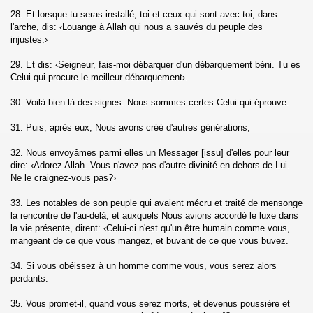
hzab)
28. Et lorsque tu seras installé, toi et ceux qui sont avec toi, dans
l'arche, dis: ‹Louange à Allah qui nous a sauvés du peuple des
injustes.›
29. Et dis: ‹Seigneur, fais-moi débarquer d'un débarquement béni. Tu es
Celui qui procure le meilleur débarquement›.
30. Voilà bien là des signes. Nous sommes certes Celui qui éprouve.
fat)
31. Puis, après eux, Nous avons créé d'autres générations,
32. Nous envoyâmes parmi elles un Messager [issu] d'elles pour leur
dire: ‹Adorez Allah. Vous n'avez pas d'autre divinité en dehors de Lui.
Ne le craignez-vous pas?›
umar)
33. Les notables de son peuple qui avaient mécru et traité de mensonge
fir)
la rencontre de l'au-delà, et auxquels Nous avions accordé le luxe dans
la vie présente, dirent: ‹Celui-ci n'est qu'un être humain comme vous,
mangeant de ce que vous mangez, et buvant de ce que vous buvez.
s (Fussilat)
34. Si vous obéissez à un homme comme vous, vous serez alors
l choura)
perdants.
hruf)
35. Vous promet-il, quand vous serez morts, et devenus poussière et