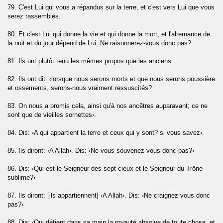
79. C'est Lui qui vous a répandus sur la terre, et c'est vers Lui que vous
serez rassemblés.
dr)
80. Et c'est Lui qui donne la vie et qui donne la mort; et l'alternance de
inah)
la nuit et du jour dépend de Lui. Ne raisonnerez-vous donc pas?
lzalah)
81. Ils ont plutôt tenu les mêmes propos que les anciens.
82. Ils ont dit: ‹lorsque nous serons morts et que nous serons poussière
-Adiyate)
et ossements, serons-nous vraiment ressuscités?
ah)
83. On nous a promis cela, ainsi qu'à nos ancêtres auparavant; ce ne
sont que de vieilles sornettes›.
hesses (At-Takatur)
84. Dis: ‹A qui appartient la terre et ceux qui y sont? si vous savez›.
85. Ils diront: ‹A Allah›. Dis: ‹Ne vous souvenez-vous donc pas?›
s (Al-Humazah)
86. Dis: ‹Qui est le Seigneur des sept cieux et le Seigneur du Trône
sublime?›
87. Ils diront: [ils appartiennent] ‹A Allah›. Dis: ‹Ne craignez-vous donc
pas?›
88. Dis: ‹Qui détient dans sa main la royauté absolue de toute chose, et