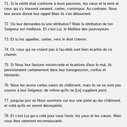
71. Si la vérité était conforme à leurs passions, les cieux et la terre et
t-Tariq)
ceux qui s'y trouvent seraient, certes, corrompus. Au contraire, Nous
leur avons donné leur rappel Mais ils s'en détournent.
a)
72. Ou leur demandes-tu une rétribution? Mais la rétribution de ton
-Gasiyah)
Seigneur est meilleure. Et c'est Lui, le Meilleur des pourvoyeurs.
73. Et tu les appelles, certes, vers le droit chemin.
74. Or, ceux qui ne croient pas à l'au-delà sont bien écartés de ce
chemin.
ms)
75. Si Nous leur faisions miséricorde et écartions d'eux le mal, ils
persisteraient certainement dans leur transgression, confus et
hésitants.
76. Nous les avons certes saisis du châtiment, mais ils ne se sont pas
Ad-Duha)
soumis à leur Seigneur; de même qu'ils ne [Le] supplient point,
77. jusqu'au jour où Nous ouvrirons sur eux une porte au dur châtiment,
rh)
et voilà qu'ils en seront désespérés.
78. Et c'est Lui qui a créé pour vous l'ouïe, les yeux et les cœurs. Mais
vous êtes rarement reconnaissants.
aq)