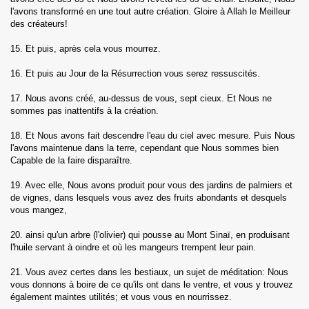
l'avons transformé en une tout autre création. Gloire à Allah le Meilleur
des créateurs!
ad)
15. Et puis, après cela vous mourrez.
16. Et puis au Jour de la Résurrection vous serez ressuscités.
17. Nous avons créé, au-dessus de vous, sept cieux. Et Nous ne
sommes pas inattentifs à la création.
hl)
18. Et Nous avons fait descendre l'eau du ciel avec mesure. Puis Nous
l'avons maintenue dans la terre, cependant que Nous sommes bien
 (Al-Isra)
Capable de la faire disparaître.
19. Avec elle, Nous avons produit pour vous des jardins de palmiers et
f)
de vignes, dans lesquels vous avez des fruits abondants et desquels
vous mangez,
20. ainsi qu'un arbre (l'olivier) qui pousse au Mont Sinaï, en produisant
l'huile servant à oindre et où les mangeurs trempent leur pain.
21. Vous avez certes dans les bestiaux, un sujet de méditation: Nous
Anbiya)
vous donnons à boire de ce qu'ils ont dans le ventre, et vous y trouvez
également maintes utilités; et vous vous en nourrissez.
jj)