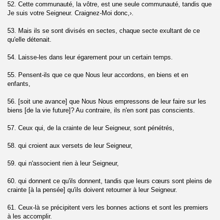
52. Cette communauté, la vôtre, est une seule communauté, tandis que
q)
Je suis votre Seigneur. Craignez-Moi donc,›.
53. Mais ils se sont divisés en sectes, chaque secte exultant de ce
ahrim)
qu'elle détenait.
)
54. Laisse-les dans leur égarement pour un certain temps.
m)
55. Pensent-ils que ce que Nous leur accordons, en biens et en
enfants,
 vérité (Al- Haqqah)
56. [soit une avance] que Nous Nous empressons de leur faire sur les
biens [de la vie future]? Au contraire, ils n'en sont pas conscients.
on (Al- Maarij)
57. Ceux qui, de la crainte de leur Seigneur, sont pénétrés,
58. qui croient aux versets de leur Seigneur,
)
59. qui n'associent rien à leur Seigneur,
zzamil)
60. qui donnent ce qu'ils donnent, tandis que leurs cœurs sont pleins de
crainte [à la pensée] qu'ils doivent retourner à leur Seigneur.
teau (Al-Muddattir)
61. Ceux-là se précipitent vers les bonnes actions et sont les premiers
à les accomplir.
l-Qiyamah)