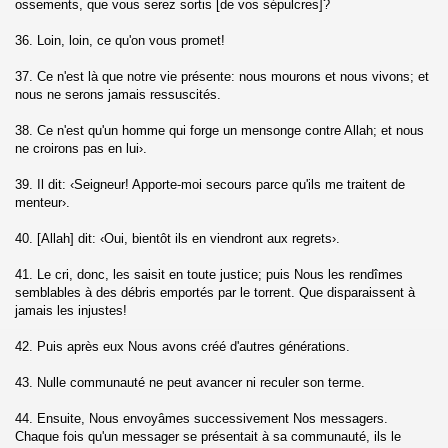
ossements, que vous serez sortis [de vos sépulcres]?
han)
36. Loin, loin, ce qu'on vous promet!
athya)
37. Ce n'est là que notre vie présente: nous mourons et nous vivons; et
nous ne serons jamais ressuscités.
38. Ce n'est qu'un homme qui forge un mensonge contre Allah; et nous
ne croirons pas en lui›.
39. Il dit: ‹Seigneur! Apporte-moi secours parce qu'ils me traitent de
e (Al-Fath)
menteur›.
40. [Allah] dit: ‹Oui, bientôt ils en viendront aux regrets›.
Al-Hujurat)
41. Le cri, donc, les saisit en toute justice; puis Nous les rendîmes
semblables à des débris emportés par le torrent. Que disparaissent à
jamais les injustes!
-Dariyat)
42. Puis après eux Nous avons créé d'autres générations.
43. Nulle communauté ne peut avancer ni reculer son terme.
44. Ensuite, Nous envoyâmes successivement Nos messagers.
Chaque fois qu'un messager se présentait à sa communauté, ils le