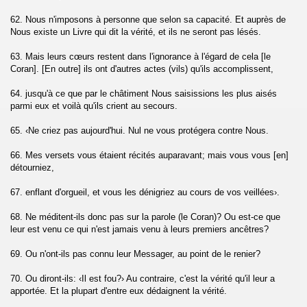
62. Nous n'imposons à personne que selon sa capacité. Et auprès de
)
Nous existe un Livre qui dit la vérité, et ils ne seront pas lésés.
63. Mais leurs cœurs restent dans l'ignorance à l'égard de cela [le
rsalate)
Coran]. [En outre] ils ont d'autres actes (vils) qu'ils accomplissent,
aba)
64. jusqu'à ce que par le châtiment Nous saisissions les plus aisés
parmi eux et voilà qu'ils crient au secours.
chent les âmes (An-Naziate)
65. ‹Ne criez pas aujourd'hui. Nul ne vous protégera contre Nous.
(Abassa)
66. Mes versets vous étaient récités auparavant; mais vous vous [en]
détourniez,
 (At-Takwir)
67. enflant d'orgueil, et vous les dénigriez au cours de vos veillées›.
r)
68. Ne méditent-ils donc pas sur la parole (le Coran)? Ou est-ce que
leur est venu ce qui n'est jamais venu à leurs premiers ancêtres?
utaffifune)
69. Ou n'ont-ils pas connu leur Messager, au point de le renier?
siqaq)
70. Ou diront-ils: ‹Il est fou?› Au contraire, c'est la vérité qu'il leur a
(Al-Buruj)
apportée. Et la plupart d'entre eux dédaignent la vérité.