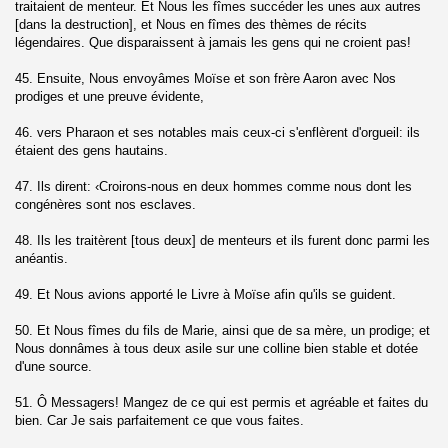
traitaient de menteur. Et Nous les fîmes succéder les unes aux autres
[dans la destruction], et Nous en fîmes des thèmes de récits
légendaires. Que disparaissent à jamais les gens qui ne croient pas!
dieux (Ar-Rahman)
45. Ensuite, Nous envoyâmes Moïse et son frère Aaron avec Nos
qi'a)
prodiges et une preuve évidente,
46. vers Pharaon et ses notables mais ceux-ci s'enflèrent d'orgueil: ils
étaient des gens hautains.
Mujadalah)
47. Ils dirent: ‹Croirons-nous en deux hommes comme nous dont les
congénères sont nos esclaves.
48. Ils les traitèrent [tous deux] de menteurs et ils furent donc parmi les
anéantis.
umtahanah)
49. Et Nous avions apporté le Livre à Moïse afin qu'ils se guident.
50. Et Nous fîmes du fils de Marie, ainsi que de sa mère, un prodige; et
umua)
Nous donnâmes à tous deux asile sur une colline bien stable et dotée
d'une source.
-Munafiqun)
51. Ô Messagers! Mangez de ce qui est permis et agréable et faites du
bien. Car Je sais parfaitement ce que vous faites.
At-Tagabun)