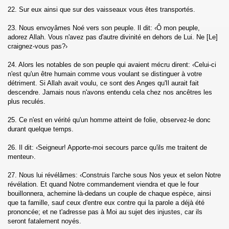
22. Sur eux ainsi que sur des vaisseaux vous êtes transportés.
Muminune)
23. Nous envoyâmes Noé vers son peuple. Il dit: ‹Ô mon peuple,
adorez Allah. Vous n'avez pas d'autre divinité en dehors de Lui. Ne [Le]
)
craignez-vous pas?›
Al Furqane)
24. Alors les notables de son peuple qui avaient mécru dirent: ‹Celui-ci
n'est qu'un être humain comme vous voulant se distinguer à votre
uaraa)
détriment. Si Allah avait voulu, ce sont des Anges qu'Il aurait fait
descendre. Jamais nous n'avons entendu cela chez nos ancêtres les
plus reculés.
aml)
25. Ce n'est en vérité qu'un homme atteint de folie, observez-le donc
durant quelque temps.
26. Il dit: ‹Seigneur! Apporte-moi secours parce qu'ils me traitent de
abut)
menteur›.
um)
27. Nous lui révélâmes: ‹Construis l'arche sous Nos yeux et selon Notre
révélation. Et quand Notre commandement viendra et que le four
bouillonnera, achemine là-dedans un couple de chaque espèce, ainsi
que ta famille, sauf ceux d'entre eux contre qui la parole a déjà été
prononcée; et ne t'adresse pas à Moi au sujet des injustes, car ils
As-Sajda)
seront fatalement noyés.