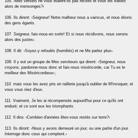
105. ‹Mes versets ne vous étaient-ils pas récités et vous les traitiez
alors de mensonges?›
106. Ils dirent: ‹Seigneur! Notre malheur nous a vaincus, et nous étions
des gens égarés.
107. Seigneur, fais-nous-en sortir! Et si nous récidivons, nous serons
alors des justes›.
108. Il dit: ‹Soyez-y refoulés (humiliés) et ne Me parlez plus›.
109. Il y eut un groupe de Mes serviteurs qui dirent: ‹Seigneur, nous
croyons; pardonne-nous donc et fais-nous miséricorde, car Tu es le
meilleur des Miséricordieux›;
110. mais vous les avez pris en raillerie jusqu'à oublier de M'invoquer, et
vous vous riiez d'eux.
111. Vraiment, Je les ai récompensés aujourd'hui pour ce qu'ils ont
enduré; et ce sont eux les triomphants.
112. Il dira: ‹Combien d'années êtes-vous restés sur terre?›
113. Ils diront: ‹Nous y avons demeuré un jour, ou une partie d'un jour.
Interroge donc ceux qui comptent.›