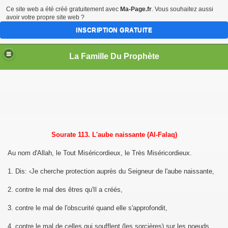
Ce site web a été créé gratuitement avec
Ma-Page.fr
. Vous souhaitez aussi
avoir votre propre site web ?
INSCRIPTION GRATUITE
La Famille Du Prophète
sources
Sourate 113. L'aube naissante (Al-Falaq)
Au nom d'Allah, le Tout Miséricordieux, le Très Miséricordieux.
1. Dis: ‹Je cherche protection auprès du Seigneur de l'aube naissante,
me
2. contre le mal des êtres qu'Il a créés,
3. contre le mal de l'obscurité quand elle s'approfondit,
4. contre le mal de celles qui soufflent (les sorcières) sur les noeuds,