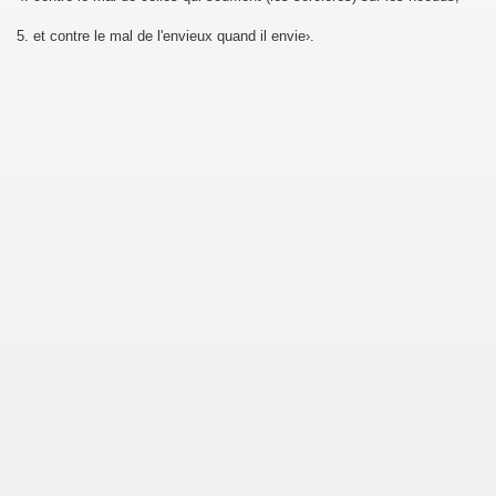
5. et contre le mal de l'envieux quand il envie›.
h)
l-Imran)
a')
Maidah)
am)
bah)