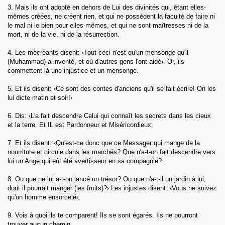
3. Mais ils ont adopté en dehors de Lui des divinités qui, étant elles-
mêmes créées, ne créent rien, et qui ne possèdent la faculté de faire ni
h)
le mal ni le bien pour elles-mêmes, et qui ne sont maîtresses ni de la
mort, ni de la vie, ni de la résurrection.
l-Imran)
4. Les mécréants disent: ‹Tout ceci n'est qu'un mensonge qu'il
(Muhammad) a inventé, et où d'autres gens l'ont aidé›. Or, ils
a')
commettent là une injustice et un mensonge.
Maidah)
5. Et ils disent: ‹Ce sont des contes d'anciens qu'il se fait écrire! On les
lui dicte matin et soir!›
am)
6. Dis: ‹L'a fait descendre Celui qui connaît les secrets dans les cieux
et la terre. Et IL est Pardonneur et Miséricordieux.
7. Et ils disent: ‹Qu'est-ce donc que ce Messager qui mange de la
nourriture et circule dans les marchés? Que n'a-t-on fait descendre vers
lui un Ange qui eût été avertisseur en sa compagnie?
bah)
8. Ou que ne lui a-t-on lancé un trésor? Ou que n'a-t-il un jardin à lui,
dont il pourrait manger (les fruits)?› Les injustes disent: ‹Vous ne suivez
qu'un homme ensorcelé›.
9. Vois à quoi ils te comparent! Ils se sont égarés. Ils ne pourront
trouver aucun chemin.