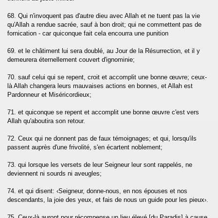
68. Qui n'invoquent pas d'autre dieu avec Allah et ne tuent pas la vie
dr)
qu'Allah a rendue sacrée, sauf à bon droit; qui ne commettent pas de
fornication - car quiconque fait cela encourra une punition
inah)
69. et le châtiment lui sera doublé, au Jour de la Résurrection, et il y
lzalah)
demeurera éternellement couvert d'ignominie;
70. sauf celui qui se repent, croit et accomplit une bonne œuvre; ceux-
-Adiyate)
là Allah changera leurs mauvaises actions en bonnes, et Allah est
Pardonneur et Miséricordieux;
ah)
71. et quiconque se repent et accomplit une bonne œuvre c'est vers
hesses (At-Takatur)
Allah qu'aboutira son retour.
72. Ceux qui ne donnent pas de faux témoignages; et qui, lorsqu'ils
passent auprès d'une frivolité, s'en écartent noblement;
s (Al-Humazah)
73. qui lorsque les versets de leur Seigneur leur sont rappelés, ne
deviennent ni sourds ni aveugles;
74. et qui disent: ‹Seigneur, donne-nous, en nos épouses et nos
descendants, la joie des yeux, et fais de nous un guide pour les pieux›.
75. Ceux-là auront pour récompense un lieu élevé [du Paradis] à cause