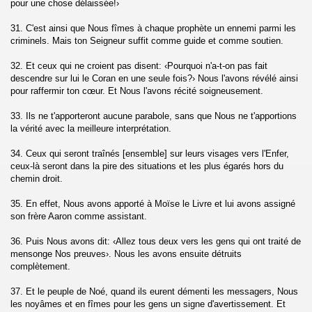
pour une chose délaissée!›
han)
31. C'est ainsi que Nous fîmes à chaque prophète un ennemi parmi les
criminels. Mais ton Seigneur suffit comme guide et comme soutien.
athya)
32. Et ceux qui ne croient pas disent: ‹Pourquoi n'a-t-on pas fait
descendre sur lui le Coran en une seule fois?› Nous l'avons révélé ainsi
pour raffermir ton cœur. Et Nous l'avons récité soigneusement.
33. Ils ne t'apporteront aucune parabole, sans que Nous ne t'apportions
la vérité avec la meilleure interprétation.
e (Al-Fath)
34. Ceux qui seront traînés [ensemble] sur leurs visages vers l'Enfer,
ceux-là seront dans la pire des situations et les plus égarés hors du
Al-Hujurat)
chemin droit.
35. En effet, Nous avons apporté à Moïse le Livre et lui avons assigné
son frère Aaron comme assistant.
-Dariyat)
36. Puis Nous avons dit: ‹Allez tous deux vers les gens qui ont traité de
mensonge Nos preuves›. Nous les avons ensuite détruits
complètement.
37. Et le peuple de Noé, quand ils eurent démenti les messagers, Nous
les noyâmes et en fîmes pour les gens un signe d'avertissement. Et