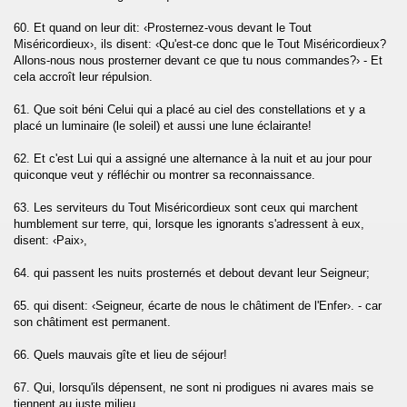
t-Tariq)
60. Et quand on leur dit: ‹Prosternez-vous devant le Tout
Miséricordieux›, ils disent: ‹Qu'est-ce donc que le Tout Miséricordieux?
a)
Allons-nous nous prosterner devant ce que tu nous commandes?› - Et
cela accroît leur répulsion.
-Gasiyah)
61. Que soit béni Celui qui a placé au ciel des constellations et y a
placé un luminaire (le soleil) et aussi une lune éclairante!
62. Et c'est Lui qui a assigné une alternance à la nuit et au jour pour
quiconque veut y réfléchir ou montrer sa reconnaissance.
ms)
63. Les serviteurs du Tout Miséricordieux sont ceux qui marchent
humblement sur terre, qui, lorsque les ignorants s'adressent à eux,
disent: ‹Paix›,
64. qui passent les nuits prosternés et debout devant leur Seigneur;
Ad-Duha)
65. qui disent: ‹Seigneur, écarte de nous le châtiment de l'Enfer›. - car
son châtiment est permanent.
rh)
66. Quels mauvais gîte et lieu de séjour!
67. Qui, lorsqu'ils dépensent, ne sont ni prodigues ni avares mais se
aq)
tiennent au juste milieu.