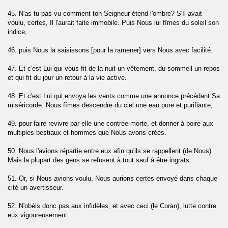
q)
45. N'as-tu pas vu comment ton Seigneur étend l'ombre? S'Il avait
voulu, certes, Il l'aurait faite immobile. Puis Nous lui fîmes du soleil son
indice,
ahrim)
46. puis Nous la saisissons [pour la ramener] vers Nous avec facilité.
)
47. Et c'est Lui qui vous fit de la nuit un vêtement, du sommeil un repos
m)
et qui fit du jour un retour à la vie active.
48. Et c'est Lui qui envoya les vents comme une annonce précédant Sa
 vérité (Al- Haqqah)
miséricorde. Nous fîmes descendre du ciel une eau pure et purifiante,
on (Al- Maarij)
49. pour faire revivre par elle une contrée morte, et donner à boire aux
multiples bestiaux et hommes que Nous avons créés.
50. Nous l'avions répartie entre eux afin qu'ils se rappellent (de Nous).
Mais la plupart des gens se refusent à tout sauf à être ingrats.
)
51. Or, si Nous avions voulu, Nous aurions certes envoyé dans chaque
zzamil)
cité un avertisseur.
teau (Al-Muddattir)
52. N'obéis donc pas aux infidèles; et avec ceci (le Coran), lutte contre
eux vigoureusement.
l-Qiyamah)