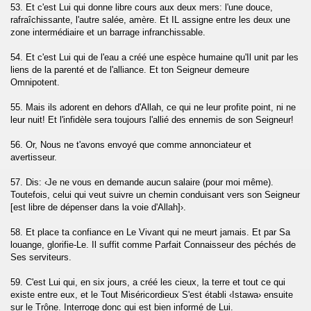
53. Et c'est Lui qui donne libre cours aux deux mers: l'une douce,
rafraîchissante, l'autre salée, amère. Et IL assigne entre les deux une
)
zone intermédiaire et un barrage infranchissable.
54. Et c'est Lui qui de l'eau a créé une espèce humaine qu'Il unit par les
rsalate)
liens de la parenté et de l'alliance. Et ton Seigneur demeure
Omnipotent.
aba)
55. Mais ils adorent en dehors d'Allah, ce qui ne leur profite point, ni ne
chent les âmes (An-Naziate)
leur nuit! Et l'infidèle sera toujours l'allié des ennemis de son Seigneur!
56. Or, Nous ne t'avons envoyé que comme annonciateur et
(Abassa)
avertisseur.
 (At-Takwir)
57. Dis: ‹Je ne vous en demande aucun salaire (pour moi même).
Toutefois, celui qui veut suivre un chemin conduisant vers son Seigneur
r)
[est libre de dépenser dans la voie d'Allah]›.
58. Et place ta confiance en Le Vivant qui ne meurt jamais. Et par Sa
utaffifune)
louange, glorifie-Le. Il suffit comme Parfait Connaisseur des péchés de
Ses serviteurs.
siqaq)
59. C'est Lui qui, en six jours, a créé les cieux, la terre et tout ce qui
(Al-Buruj)
existe entre eux, et le Tout Miséricordieux S'est établi ‹Istawa› ensuite
sur le Trône. Interroge donc qui est bien informé de Lui.