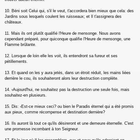
10. Béni soit Celui qui, s'il le veut, t'accordera bien mieux que cela: des
Jardins sous lesquels coulent les ruisseaux; et Il t'assignera des
ad)
châteaux.
11. Mais ils ont plutôt qualifié l'Heure de mensonge. Nous avons
cependant préparé, pour quiconque qualifie l'Heure de mensonge, une
Flamme brûlante.
12. Lorsque de loin elle les voit, ils entendront sa fureur et ses
hl)
pétillements.
 (Al-Isra)
13. Et quand on les y aura jetés, dans un étroit réduit, les mains liées
derrière le cou, ils souhaiteront alors leur destruction complète.
f)
14. ‹Aujourd'hui, ne souhaitez pas la destruction une seule fois, mais
souhaitez-en plusieurs.
15. Dis: ‹Est-ce mieux ceci? ou bien le Paradis éternel qui a été promis
aux pieux, comme récompense et destination dernière?
16. Ils auront là tout ce qu'ils désireront et une demeure éternelle. C'est
Anbiya)
une promesse incombant à ton Seigneur.
jj)