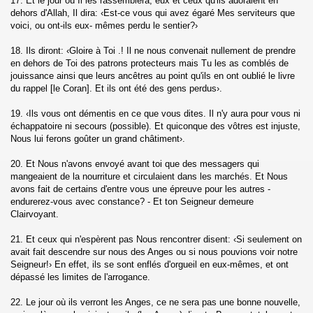
17. Et le jour où Il les rassemblera, eux et ceux qu'ils adoraient en
dehors d'Allah, Il dira: ‹Est-ce vous qui avez égaré Mes serviteurs que
Muminune)
voici, ou ont-ils eux- mêmes perdu le sentier?›
18. Ils diront: ‹Gloire à Toi .! Il ne nous convenait nullement de prendre
)
en dehors de Toi des patrons protecteurs mais Tu les as comblés de
jouissance ainsi que leurs ancêtres au point qu'ils en ont oublié le livre
Al Furqane)
du rappel [le Coran]. Et ils ont été des gens perdus›.
uaraa)
19. ‹Ils vous ont démentis en ce que vous dites. Il n'y aura pour vous ni
échappatoire ni secours (possible). Et quiconque des vôtres est injuste,
Nous lui ferons goûter un grand châtiment›.
aml)
20. Et Nous n'avons envoyé avant toi que des messagers qui
mangeaient de la nourriture et circulaient dans les marchés. Et Nous
avons fait de certains d'entre vous une épreuve pour les autres -
endurerez-vous avec constance? - Et ton Seigneur demeure
abut)
Clairvoyant.
um)
21. Et ceux qui n'espèrent pas Nous rencontrer disent: ‹Si seulement on
avait fait descendre sur nous des Anges ou si nous pouvions voir notre
Seigneur!› En effet, ils se sont enflés d'orgueil en eux-mêmes, et ont
dépassé les limites de l'arrogance.
As-Sajda)
22. Le jour où ils verront les Anges, ce ne sera pas une bonne nouvelle,