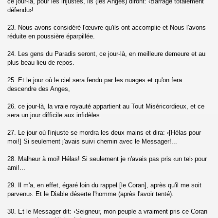
ce jour-là, pour les injustes, ils (les Anges) diront: ‹Barrage totalement
hzab)
défendu›!
23. Nous avons considéré l'œuvre qu'ils ont accomplie et Nous l'avons
réduite en poussière éparpillée.
24. Les gens du Paradis seront, ce jour-là, en meilleure demeure et au
plus beau lieu de repos.
25. Et le jour où le ciel sera fendu par les nuages et qu'on fera
fat)
descendre des Anges,
26. ce jour-là, la vraie royauté appartient au Tout Miséricordieux, et ce
sera un jour difficile aux infidèles.
umar)
27. Le jour où l'injuste se mordra les deux mains et dira: ‹[Hélas pour
moi!] Si seulement j'avais suivi chemin avec le Messager!...
fir)
28. Malheur à moi! Hélas! Si seulement je n'avais pas pris ‹un tel› pour
ami!...
s (Fussilat)
29. Il m'a, en effet, égaré loin du rappel [le Coran], après qu'il me soit
l choura)
parvenu›. Et le Diable déserte l'homme (après l'avoir tenté).
hruf)
30. Et le Messager dit: ‹Seigneur, mon peuple a vraiment pris ce Coran