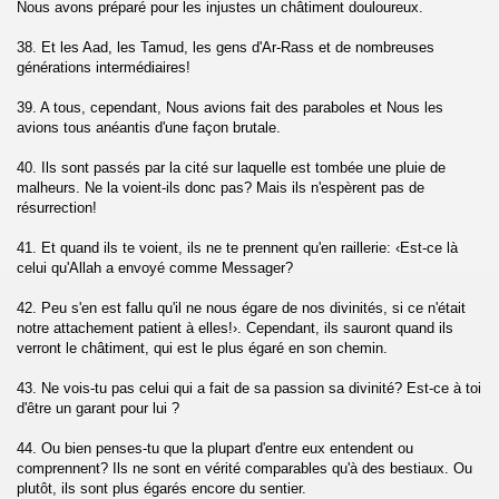
Nous avons préparé pour les injustes un châtiment douloureux.
38. Et les Aad, les Tamud, les gens d'Ar-Rass et de nombreuses
dieux (Ar-Rahman)
générations intermédiaires!
qi'a)
39. A tous, cependant, Nous avions fait des paraboles et Nous les
avions tous anéantis d'une façon brutale.
40. Ils sont passés par la cité sur laquelle est tombée une pluie de
malheurs. Ne la voient-ils donc pas? Mais ils n'espèrent pas de
Mujadalah)
résurrection!
41. Et quand ils te voient, ils ne te prennent qu'en raillerie: ‹Est-ce là
celui qu'Allah a envoyé comme Messager?
umtahanah)
42. Peu s'en est fallu qu'il ne nous égare de nos divinités, si ce n'était
notre attachement patient à elles!›. Cependant, ils sauront quand ils
verront le châtiment, qui est le plus égaré en son chemin.
umua)
43. Ne vois-tu pas celui qui a fait de sa passion sa divinité? Est-ce à toi
d'être un garant pour lui ?
-Munafiqun)
44. Ou bien penses-tu que la plupart d'entre eux entendent ou
comprennent? Ils ne sont en vérité comparables qu'à des bestiaux. Ou
At-Tagabun)
plutôt, ils sont plus égarés encore du sentier.