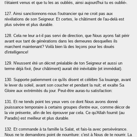
t'étaient venus et que tu les as oubliés, ainsi aujourd'hui tu es oublié›.
127. Ainsi sanctionnons-nous l'outrancier qui ne croit pas aux
révélations de son Seigneur. Et certes, le châtiment de l'au-delà est
plus sévère et plus durable.
128. Cela ne leur a-t-il pas servi de direction, que Nous ayons fait périr
avant eux tant de générations dans les demeures desquelles ils
marchent maintenant? Voilà bien là des leçons pour les doués
d'intelligence!
129. N'eussent été un décret préalable de ton Seigneur et aussi un
terme déjà fixé, (leur châtiment) aurait été inévitable (et immédiat).
130. Supporte patiemment ce qu'ils disent et célèbre Sa louange, avant
le lever du soleil, avant son coucher et pendant la nuit; et exalte Sa
Gloire aux extrémités du jour. Peut-être auras-tu satisfaction:
131. Et ne tends point tes yeux vers ce dont Nous avons donné
jouissance temporaire à certains groupes d'entre eux, comme décor de
la vie présente, afin de les éprouver par cela. Ce qu'Allah fournit (au
Paradis) est meilleur et plus durable.
132. Et commande à ta famille la Salat, et fais-la avec persévérance.
Nous ne te demandons point de nourriture: c'est à Nous de te nourrir. La