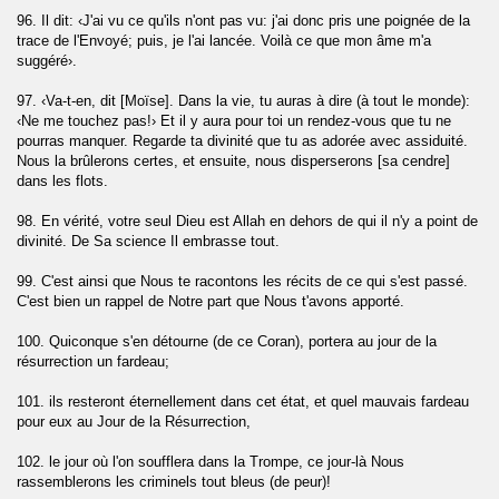
96. Il dit: ‹J'ai vu ce qu'ils n'ont pas vu: j'ai donc pris une poignée de la
trace de l'Envoyé; puis, je l'ai lancée. Voilà ce que mon âme m'a
suggéré›.
97. ‹Va-t-en, dit [Moïse]. Dans la vie, tu auras à dire (à tout le monde):
‹Ne me touchez pas!› Et il y aura pour toi un rendez-vous que tu ne
pourras manquer. Regarde ta divinité que tu as adorée avec assiduité.
Nous la brûlerons certes, et ensuite, nous disperserons [sa cendre]
dans les flots.
98. En vérité, votre seul Dieu est Allah en dehors de qui il n'y a point de
divinité. De Sa science Il embrasse tout.
99. C'est ainsi que Nous te racontons les récits de ce qui s'est passé.
C'est bien un rappel de Notre part que Nous t'avons apporté.
100. Quiconque s'en détourne (de ce Coran), portera au jour de la
résurrection un fardeau;
101. ils resteront éternellement dans cet état, et quel mauvais fardeau
pour eux au Jour de la Résurrection,
102. le jour où l'on soufflera dans la Trompe, ce jour-là Nous
rassemblerons les criminels tout bleus (de peur)!