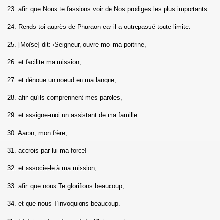
23. afin que Nous te fassions voir de Nos prodiges les plus importants.
Muminune)
24. Rends-toi auprès de Pharaon car il a outrepassé toute limite.
)
25. [Moïse] dit: ‹Seigneur, ouvre-moi ma poitrine,
Al Furqane)
26. et facilite ma mission,
uaraa)
27. et dénoue un noeud en ma langue,
28. afin qu'ils comprennent mes paroles,
aml)
29. et assigne-moi un assistant de ma famille:
30. Aaron, mon frère,
abut)
31. accrois par lui ma force!
um)
32. et associe-le à ma mission,
33. afin que nous Te glorifions beaucoup,
34. et que nous T'invoquions beaucoup.
As-Sajda)