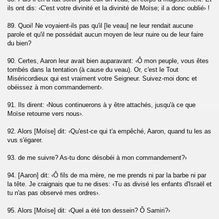
aun)
ils ont dis: ‹C'est votre divinité et la divinité de Moïse; il a donc oublié› !
89. Quoi! Ne voyaient-ils pas qu'il [le veau] ne leur rendait aucune
parole et qu'il ne possédait aucun moyen de leur nuire ou de leur faire
du bien?
Kafirune)
90. Certes, Aaron leur avait bien auparavant: ‹Ô mon peuple, vous êtes
Nasr)
tombés dans la tentation (à cause du veau). Or, c'est le Tout
Miséricordieux qui est vraiment votre Seigneur. Suivez-moi donc et
obéissez à mon commandement›.
ad)
91. Ils dirent: ‹Nous continuerons à y être attachés, jusqu'à ce que
Moïse retourne vers nous›.
(Al-Falaq)
92. Alors [Moïse] dit: ‹Qu'est-ce qui t'a empêché, Aaron, quand tu les as
vus s'égarer.
Nas)
93. de me suivre? As-tu donc désobéi à mon commandement?›
94. [Aaron] dit: ‹Ô fils de ma mère, ne me prends ni par la barbe ni par
la tête. Je craignais que tu ne dises: ‹Tu as divisé les enfants d'Israël et
tu n'as pas observé mes ordres›.
95. Alors [Moïse] dit: ‹Quel a été ton dessein? Ô Samiri?›