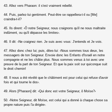
43. Allez vers Pharaon: il s'est vraiment rebellé.
han)
44. Puis, parlez-lui gentiment. Peut-être se rappellera-t-il ou [Me]
athya)
craindra-t-il?
45. Ils dirent: ‹Ô notre Seigneur, nous craignons qu'il ne nous maltraite
indûment, ou qu'il dépasse les limites›.
46. Il dit: ‹Ne craignez rien. Je suis avec vous: J'entends et Je vois.
e (Al-Fath)
47. Allez donc chez lui; puis, dites-lui: ‹Nous sommes tous deux, les
messagers de ton Seigneur. Envoie donc les Enfants d'Israël en notre
compagnie et ne les châtie plus. Nous sommes venus à toi avec une
Al-Hujurat)
preuve de la part de ton Seigneur. Et que la paix soit sur quiconque suit
le droit chemin!
48. Il nous a été révélé que le châtiment est pour celui qui refuse d'avoir
-Dariyat)
fois et qui tourne le dos›.
49. Alors [Pharaon] dit: ‹Qui donc est votre Seigneur, ô Moïse?›
50. ‹Notre Seigneur, dit Moïse, est celui qui a donné à chaque chose sa
propre nature puis l'a dirigée›.