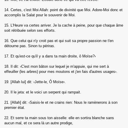
14. Certes, c'est Moi Allah: point de divinité que Moi. Adore-Moi donc et
accomplis la Salat pour le souvenir de Moi.
ad)
15. L'Heure va certes arriver. Je la cache à peine, pour que chaque âme
soit rétribuée selon ses efforts.
16. Que celui qui n'y croit pas et qui suit sa propre passion ne t'en
détourne pas. Sinon tu périras.
hl)
17. Et qu'est-ce qu'il y a dans ta main droite, ô Moïse?›
 (Al-Isra)
18. Il dit: ‹C'est mon bâton sur lequel je m'appuie, qui me sert à
effeuiller (les arbres) pour mes moutons et j'en fais d'autres usages›.
f)
19. [Allah lui] dit: ‹Jette-le, Ô Moïse›.
20. Il le jeta: et le voici un serpent qui rampait.
21. [Allah] dit: ‹Saisis-le et ne crains rien: Nous le ramènerons à son
premier état.
Anbiya)
22. Et serre ta main sous ton aisselle: elle en sortira blanche sans
aucun mal, et ce sera là un autre prodige,
jj)