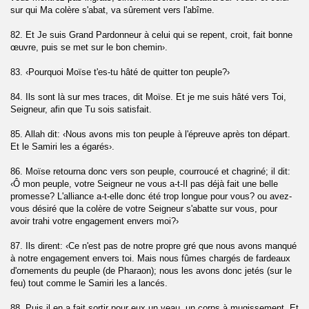
sur qui Ma colère s'abat, va sûrement vers l'abîme.
dr)
82. Et Je suis Grand Pardonneur à celui qui se repent, croit, fait bonne
œuvre, puis se met sur le bon chemin›.
inah)
83. ‹Pourquoi Moïse t'es-tu hâté de quitter ton peuple?›
lzalah)
84. Ils sont là sur mes traces, dit Moïse. Et je me suis hâté vers Toi,
Seigneur, afin que Tu sois satisfait.
-Adiyate)
85. Allah dit: ‹Nous avons mis ton peuple à l'épreuve après ton départ.
ah)
Et le Samiri les a égarés›.
hesses (At-Takatur)
86. Moïse retourna donc vers son peuple, courroucé et chagriné; il dit:
‹Ô mon peuple, votre Seigneur ne vous a-t-Il pas déjà fait une belle
promesse? L'alliance a-t-elle donc été trop longue pour vous? ou avez-
vous désiré que la colère de votre Seigneur s'abatte sur vous, pour
avoir trahi votre engagement envers moi?›
s (Al-Humazah)
87. Ils dirent: ‹Ce n'est pas de notre propre gré que nous avons manqué
à notre engagement envers toi. Mais nous fûmes chargés de fardeaux
d'ornements du peuple (de Pharaon); nous les avons donc jetés (sur le
feu) tout comme le Samiri les a lancés.
88. Puis il en a fait sortir pour eux un veau, un corps à mugissement. Et