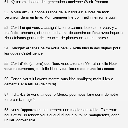
51. ‹Qu'en est-il donc des générations anciennes?› dit Pharaon.
52. Moïse dit: ‹La connaissance de leur sort est auprès de mon
dieux (Ar-Rahman)
Seigneur, dans un livre. Mon Seigneur [ne commet] ni erreur ni oubli.
qi'a)
53. C'est Lui qui vous a assigné la terre comme berceau et vous y a
tracé des chemins; et qui du ciel a fait descendre de l'eau avec laquelle
Nous faisons germer des couples de plantes de toutes sortes.›
54. ‹Mangez et faites paître votre bétail›. Voilà bien là des signes pour
Mujadalah)
les doués d'intelligence.
55. C'est d'elle (la terre) que Nous vous avons créés, et en elle Nous
vous retournerons, et d'elle Nous vous ferons sortir une fois encore.
umtahanah)
56. Certes Nous lui avons montré tous Nos prodiges; mais il les a
démentis et a refusé (de croire).
57. Il dit: ‹Es-tu venu à nous, ô Moïse, pour nous faire sortir de notre
umua)
terre par ta magie?
58. Nous t'apporterons assurément une magie semblable. Fixe entre
-Munafiqun)
nous et toi un rendez-vous auquel ni nous ni toi ne manquerons, dans
un lieu convenable›.
At-Tagabun)