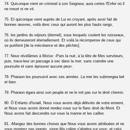
74. Quiconque vient en criminel à son Seigneur, aura certes l'Enfer où il
t-Tariq)
ne meurt ni ne vit.
a)
75. Et quiconque vient auprès de Lui en croyant, après avoir fait de
bonnes œuvres, voilà donc ceux qui auront les plus hauts rangs,
-Gasiyah)
76. les jardins du séjours (éternel), sous lesquels coulent les ruisseaux,
où ils demeureront éternellement. Et voilà la récompense de ceux qui
se purifient [de la mécréance et des pêchés].
77. Nous révélâmes à Moïse: ‹Pars la nuit, à la tête de Mes serviteurs,
puis, trace-leur un passage à sec dans la mer: sans craindre une
ms)
poursuite et sans éprouver aucune peur›.
78. Pharaon les poursuivit avec ses armées. La mer les submergea bel
et bien.
Ad-Duha)
79. Pharaon égara ainsi son peuple et ne le mit pas sur le droit chemin.
80. Ô Enfants d'Israël, Nous vous avons déjà délivrés de votre ennemi,
rh)
et Nous vous avons donné rendez-vous sur le flanc droit du Mont. Et
Nous avons fait descendre sur vous la manne et les cailles.
81. ‹Mangez des bonnes choses que Nous vous avons attribuées et ne
aq)
vous montrez pas ingrats, sinon Ma colère s'abattra sur vous: et celui