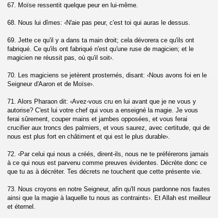
67. Moïse ressentit quelque peur en lui-même.
)
68. Nous lui dîmes: ‹N'aie pas peur, c'est toi qui auras le dessus.
69. Jette ce qu'il y a dans ta main droit; cela dévorera ce qu'ils ont
rsalate)
fabriqué. Ce qu'ils ont fabriqué n'est qu'une ruse de magicien; et le
magicien ne réussit pas, où qu'il soit›.
aba)
70. Les magiciens se jetèrent prosternés, disant: ‹Nous avons foi en le
chent les âmes (An-Naziate)
Seigneur d'Aaron et de Moïse›.
71. Alors Pharaon dit: ‹Avez-vous cru en lui avant que je ne vous y
(Abassa)
autorise? C'est lui votre chef qui vous a enseigné la magie. Je vous
ferai sûrement, couper mains et jambes opposées, et vous ferai
 (At-Takwir)
crucifier aux troncs des palmiers, et vous saurez, avec certitude, qui de
nous est plus fort en châtiment et qui est le plus durable›.
r)
72. ‹Par celui qui nous a créés, dirent-ils, nous ne te préférerons jamais
à ce qui nous est parvenu comme preuves évidentes. Décrète donc ce
utaffifune)
que tu as à décréter. Tes décrets ne touchent que cette présente vie.
siqaq)
73. Nous croyons en notre Seigneur, afin qu'Il nous pardonne nos fautes
ainsi que la magie à laquelle tu nous as contraints›. Et Allah est meilleur
(Al-Buruj)
et éternel.