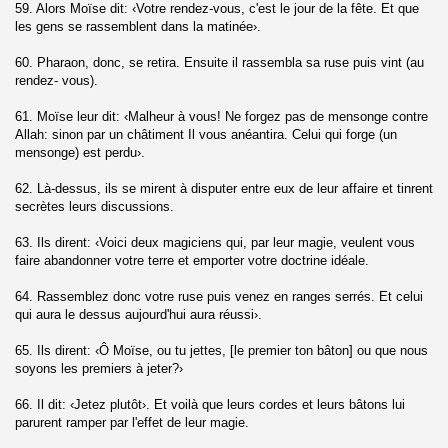
59. Alors Moïse dit: ‹Votre rendez-vous, c'est le jour de la fête. Et que
q)
les gens se rassemblent dans la matinée›.
60. Pharaon, donc, se retira. Ensuite il rassembla sa ruse puis vint (au
ahrim)
rendez- vous).
)
61. Moïse leur dit: ‹Malheur à vous! Ne forgez pas de mensonge contre
Allah: sinon par un châtiment Il vous anéantira. Celui qui forge (un
m)
mensonge) est perdu›.
62. Là-dessus, ils se mirent à disputer entre eux de leur affaire et tinrent
 vérité (Al- Haqqah)
secrètes leurs discussions.
on (Al- Maarij)
63. Ils dirent: ‹Voici deux magiciens qui, par leur magie, veulent vous
faire abandonner votre terre et emporter votre doctrine idéale.
64. Rassemblez donc votre ruse puis venez en ranges serrés. Et celui
qui aura le dessus aujourd'hui aura réussi›.
)
65. Ils dirent: ‹Ô Moïse, ou tu jettes, [le premier ton bâton] ou que nous
zzamil)
soyons les premiers à jeter?›
teau (Al-Muddattir)
66. Il dit: ‹Jetez plutôt›. Et voilà que leurs cordes et leurs bâtons lui
parurent ramper par l'effet de leur magie.
l-Qiyamah)