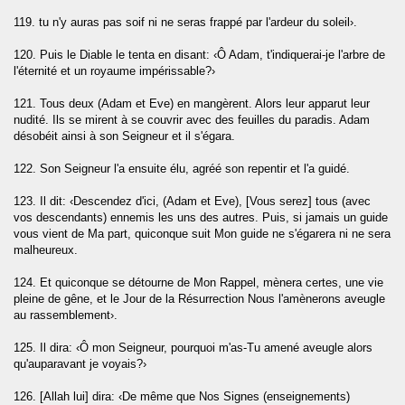
119. tu n'y auras pas soif ni ne seras frappé par l'ardeur du soleil›.
120. Puis le Diable le tenta en disant: ‹Ô Adam, t'indiquerai-je l'arbre de
l'éternité et un royaume impérissable?›
121. Tous deux (Adam et Eve) en mangèrent. Alors leur apparut leur
nudité. Ils se mirent à se couvrir avec des feuilles du paradis. Adam
désobéit ainsi à son Seigneur et il s'égara.
122. Son Seigneur l'a ensuite élu, agréé son repentir et l'a guidé.
123. Il dit: ‹Descendez d'ici, (Adam et Eve), [Vous serez] tous (avec
vos descendants) ennemis les uns des autres. Puis, si jamais un guide
vous vient de Ma part, quiconque suit Mon guide ne s'égarera ni ne sera
malheureux.
124. Et quiconque se détourne de Mon Rappel, mènera certes, une vie
pleine de gêne, et le Jour de la Résurrection Nous l'amènerons aveugle
au rassemblement›.
125. Il dira: ‹Ô mon Seigneur, pourquoi m'as-Tu amené aveugle alors
qu'auparavant je voyais?›
126. [Allah lui] dira: ‹De même que Nos Signes (enseignements)