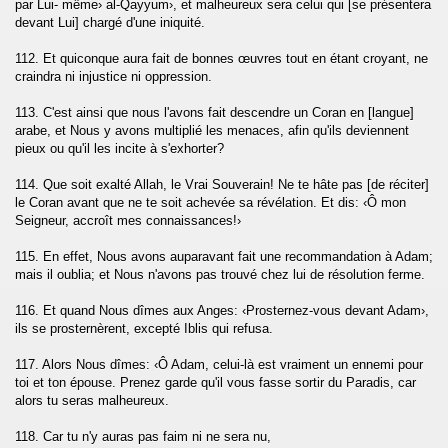
par Lui- même› al-Qayyum›, et malheureux sera celui qui [se présentera
devant Lui] chargé d'une iniquité.
112. Et quiconque aura fait de bonnes œuvres tout en étant croyant, ne
craindra ni injustice ni oppression.
113. C'est ainsi que nous l'avons fait descendre un Coran en [langue]
arabe, et Nous y avons multiplié les menaces, afin qu'ils deviennent
pieux ou qu'il les incite à s'exhorter?
114. Que soit exalté Allah, le Vrai Souverain! Ne te hâte pas [de réciter]
le Coran avant que ne te soit achevée sa révélation. Et dis: ‹Ô mon
Seigneur, accroît mes connaissances!›
115. En effet, Nous avons auparavant fait une recommandation à Adam;
mais il oublia; et Nous n'avons pas trouvé chez lui de résolution ferme.
116. Et quand Nous dîmes aux Anges: ‹Prosternez-vous devant Adam›,
ils se prosternèrent, excepté Iblis qui refusa.
117. Alors Nous dîmes: ‹Ô Adam, celui-là est vraiment un ennemi pour
toi et ton épouse. Prenez garde qu'il vous fasse sortir du Paradis, car
alors tu seras malheureux.
118. Car tu n'y auras pas faim ni ne sera nu,