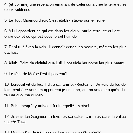
4. (et comme) une révélation émanant de Celui qui a créé la terre et les
cieux sublimes.
h)
5. Le Tout Miséricordieux S'est établi ‹Istawa› sur le Trône.
l-Imran)
6. A Lui appartient ce qui est dans les cieux, sur la terre, ce qui est
entre eux et ce qui est sous le sol humide.
a')
7. Et si tu élèves la voix, Il connaît certes les secrets, mêmes les plus
Maidah)
cachés.
am)
8. Allah! Point de divinité que Lui! Il possède les noms les plus beaux.
9. Le récit de Moïse t'est-il parvenu?
10. Lorsqu'il vit du feu, il dit à sa famille: ‹Restez ici! Je vois du feu de
loin; peut-être vous en apporterai-je un tison, ou trouverai-je auprès du
feu de quoi me guider›.
bah)
11. Puis, lorsqu'il y arriva, il fut interpellé: ‹Moïse!
12. Je suis ton Seigneur. Enlève tes sandales: car tu es dans la vallée
sacrée Tuwa.
13. Moi, Je t'ai choisi. Ecoute donc ce qui va être révélé.