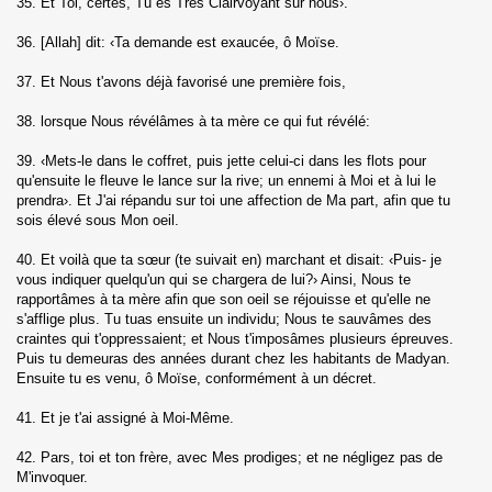
35. Et Toi, certes, Tu es Très Clairvoyant sur nous›.
hzab)
36. [Allah] dit: ‹Ta demande est exaucée, ô Moïse.
37. Et Nous t'avons déjà favorisé une première fois,
38. lorsque Nous révélâmes à ta mère ce qui fut révélé:
39. ‹Mets-le dans le coffret, puis jette celui-ci dans les flots pour
qu'ensuite le fleuve le lance sur la rive; un ennemi à Moi et à lui le
fat)
prendra›. Et J'ai répandu sur toi une affection de Ma part, afin que tu
sois élevé sous Mon oeil.
40. Et voilà que ta sœur (te suivait en) marchant et disait: ‹Puis- je
vous indiquer quelqu'un qui se chargera de lui?› Ainsi, Nous te
umar)
rapportâmes à ta mère afin que son oeil se réjouisse et qu'elle ne
s'afflige plus. Tu tuas ensuite un individu; Nous te sauvâmes des
fir)
craintes qui t'oppressaient; et Nous t'imposâmes plusieurs épreuves.
Puis tu demeuras des années durant chez les habitants de Madyan.
Ensuite tu es venu, ô Moïse, conformément à un décret.
s (Fussilat)
41. Et je t'ai assigné à Moi-Même.
l choura)
42. Pars, toi et ton frère, avec Mes prodiges; et ne négligez pas de
hruf)
M'invoquer.