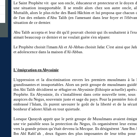
Le Saint Prophète vit que son oncle, éducateur et protecteur et le doyen de
une situation insupportable. Il se rendit alors chez son autre oncle, 
Muttalib, alors le plus riche des Banû Hâchim et lui proposa que chacun 
de l'un des enfants d'Abu Talib (en l'amenant dans leur foyer et l'éléva
situation de ce dernier.
Abu Talib accepta et leur dit qu'il pouvait choisir qui ils souhaitent à l'ex
aimait beaucoup ce dernier et ne voulait guère s'en séparer.
Le Prophète choisit l'imam Ali et Al-Abbas choisit Jafar. C'est ainsi que Ja
et adolescence dans la maison d'Al-Abbas.
L'émigration en Abyssinie
L'oppression et la discrimination envers les premiers musulmans à la 
grandissantes et insuportables. Alors un petit groupe de musulmans guidé
ibn Abi Talib décidirent se réfugier en Abyssinie (Ethiopie actuelle) après 
Prophète. En Abyssinie, ils s’installèrent dans cette nouvelle terre, sous 
auspices du Negus, souverain juste et sage du pays. Pour la première fois d
embrassé l’Islam, ils purent savourer le goût de la liberté et de la sécuri
bonheur d’adorer Allah en tout quietude.
Lorsque Quraysh apprit que le petit groupe de Musulmans avaient émigré
une vie paisible sous la protection du Negus, ils organisèrent leur extrad
vers la grande prison qu’était devenu la Mecque. Ils désignèrent `Amr Ibn 
Ibn Abî Rabî`ah , deux figures des plus imposantes de leur tribu pour