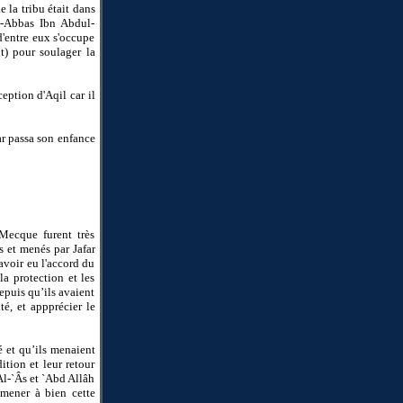
 la tribu était dans
al-Abbas Ibn Abdul-
d'entre eux s'occupe
nt) pour soulager la
ception d'Aqil car il
far passa son enfance
Mecque furent très
s et menés par Jafar
avoir eu l'accord du
la protection et les
epuis qu’ils avaient
té, et appprécier le
 et qu’ils menaient
ition et leur retour
Al-`Âs et `Abd Allâh
 mener à bien cette