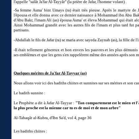
l'appelle "salât Ja'far Al-Tayyâr" (la prière de Jafar, l'homme volant) .
-Sa femme Asma' bint Umays (ra) était très pieuse. Après le martyre de J
l'épousa et elle donna avec ce dernier naissance à Mohammad ibn Abu Bakr
d'Abu Bakr, l'imam Ali (as) épousa Asma' et éleva Mohammad qui était alo
Ainsi Mohammad grandit avec les autres fils de l'imam et plus tard fut p
partisans.
-Abdallah le fils de Jafar (ra) se maria avec sayeda Zaynab (as), la fille de l
-Il était tellement génereux et bon envers les pauvres et les plus démunis 
ses emblèmes et que les gens s'en rappelèrent même des années après son m
Quelques mérites de Ja'far Al-Tayyar (as)
Nous allons voir ici des hadiths chiites et sunnites sur ses mérites et son cas
Le hadith sunnite :
Le Prophète a dit à Jafar Al-Tayyar :
"Ton comportement est le mien et l'
la plus proche est la mienne car tu es de moi et de mon arbre"
Al-Tabaqât al-Kubra, d'Ibn Sa'd, vol 4, page 36
Les hadiths chiites :