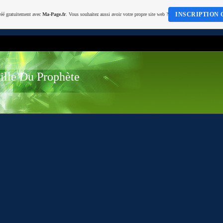
INSCRIPTION 
réé gratuitement avec
Ma-Page.fr
. Vous souhaitez aussi avoir votre propre site web ?
lle Du Prophète