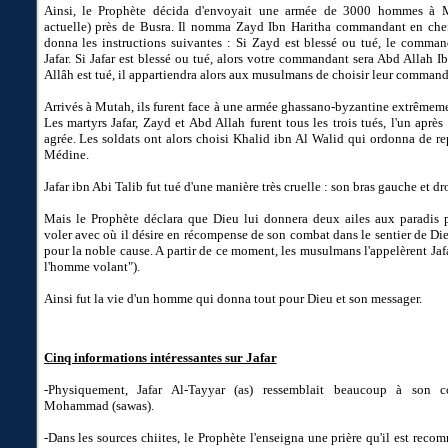
Ainsi, le Prophète décida d'envoyait une armée de 3000 hommes à M
actuelle) près de Busra. Il nomma Zayd Ibn Haritha commandant en chef
donna les instructions suivantes : Si Zayd est blessé ou tué, le comma
Jafar. Si Jafar est blessé ou tué, alors votre commandant sera Abd Allah
Allâh est tué, il appartiendra alors aux musulmans de choisir leur command
Arrivés à Mutah, ils furent face à une armée ghassano-byzantine extrêmem
Les martyrs Jafar, Zayd et Abd Allah furent tous les trois tués, l'un après 
agrée. Les soldats ont alors choisi Khalid ibn Al Walid qui ordonna de rep
Médine.
Jafar ibn Abi Talib fut tué d'une manière très cruelle : son bras gauche et dr
Mais le Prophète déclara que Dieu lui donnera deux ailes aux paradis p
voler avec où il désire en récompense de son combat dans le sentier de Die
pour la noble cause. A partir de ce moment, les musulmans l'appelèrent Jafar
l'homme volant").
Ainsi fut la vie d'un homme qui donna tout pour Dieu et son messager.
Cinq informations intéressantes sur Jafar
-Physiquement, Jafar Al-Tayyar (as) ressemblait beaucoup à son c
Mohammad (sawas).
-Dans les sources chiites, le Prophète l'enseigna une prière qu'il est reco