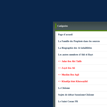
Catégories
Page d'accueil
La Famille du Prophete dans les sources
La Biographie des 14 infaillibles
Les autres membres d'Ahl el Bayt
=> Jafar ibn Abi Talib
=> Zayd ibn Ali
=> Muslim Ibn Aqil
=> Khadija bint Khuwaylid
Le Chiisme
Sujets de debat Sunnisme-Chiisme
Le Saint Coran FR