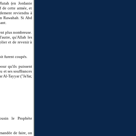
utah (en Jordanie
 de cette armée, et
ndement reviendra à
 Ibn Rawahah. Si Abd
ant.
ent plus nombreuse.
l'autre, qu'Allah les
lier et de revenir à
oit furent coupés.
our qu'ils puissent
u et ses souffrances
 Al-Tayyar ("Ja'far,
ousin le Prophète
mmandée de faire, on