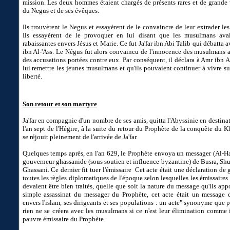
mission. Les deux hommes étaient chargés de présents rares et de grande v
du Negus et de ses évêques.
Ils trouvèrent le Negus et essayèrent de le convaincre de leur extrader l
Ils essayèrent de le provoquer en lui disant que les musulmans ava
rabaissantes envers Jésus et Marie. Ce fut Ja'far ibn Abi Talib qui débatta 
ibn Al-'Ass. Le Négus fut alors convaincu de l'innocence des musulmans a
des accusations portées contre eux. Par conséquent, il déclara à Amr ibn Al
lui remettre les jeunes musulmans et qu'ils pouvaient continuer à vivre sur
liberté.
Son retour et son martyre
Ja'far en compagnie d'un nombre de ses amis, quitta l'Abyssinie en destin
l'an sept de l'Hégire, à la suite du retour du Prophète de la conquête du 
se réjouit pleinement de l'arrivée de Ja'far.
Quelques temps après, en l'an 629, le Prophète envoya un messager (Al-H
gouverneur ghassanide (sous soutien et influence byzantine) de Busra, Sh
Ghassani. Ce dernier fit tuer l'émissaire Cet acte était une déclaration de 
toutes les règles diplomatiques de l'époque selon lesquelles les émissaires
devaient être bien traités, quelle que soit la nature du message qu'ils app
simple assassinat du messager du Prophète, cet acte était un message d'
envers l'islam, ses dirigeants et ses populations : un acte" synonyme que 
rien ne se créera avec les musulmans si ce n'est leur élimination comme il
pauvre émissaire du Prophète.