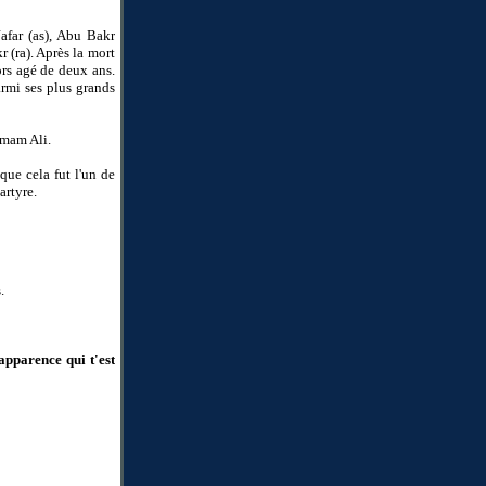
afar (as), Abu Bakr
 (ra). Après la mort
rs agé de deux ans.
armi ses plus grands
'imam Ali.
que cela fut l'un de
artyre.
.
apparence qui t'est