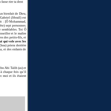
 fasse rire ta dent
 un bienfait de Dieu,
abriel (Jibraïl) est
 dit : [Ô Mohammad,
ète) sept personnes.
e semblables. Toi Ô
nseiller et le maître
es des petits-fils, et
lui qui vole avec les
Issa) priera derrière
a, et des enfants de
ibn Abi Talib (as) et
à chaque fois qu’il
c moi et ils étaient