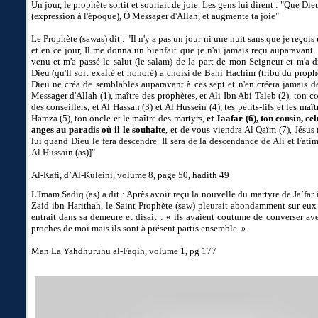
Un jour, le prophète sortit et souriait de joie. Les gens lui dirent : "Que Dieu
(expression à l'époque), Ô Messager d'Allah, et augmente ta joie"
Le Prophète (sawas) dit : "Il n'y a pas un jour ni une nuit sans que je reçois
et en ce jour, Il me donna un bienfait que je n'ai jamais reçu auparavant. G
venu et m'a passé le salut (le salam) de la part de mon Seigneur et m'a
Dieu (qu'Il soit exalté et honoré) a choisi de Bani Hachim (tribu du proph
Dieu ne créa de semblables auparavant à ces sept et n'en créera jamais d
Messager d'Allah (1), maître des prophètes, et Ali Ibn Abi Taleb (2), ton co
des conseillers, et Al Hassan (3) et Al Hussein (4), tes petits-fils et les maîtr
Hamza (5), ton oncle et le maître des martyrs,
et Jaafar (6), ton cousin, ce
anges au paradis où il le souhaite
, et de vous viendra Al Qaïm (7), Jésus (
lui quand Dieu le fera descendre. Il sera de la descendance de Ali et Fatim
Al Hussain (as)]"
Al-Kafi, d’Al-Kuleini, volume 8, page 50, hadith 49
L'Imam Sadiq (as) a dit : Après avoir reçu la nouvelle du martyre de Ja’far 
Zaid ibn Harithah, le Saint Prophète (saw) pleurait abondamment sur eux 
entrait dans sa demeure et disait : « ils avaient coutume de converser ave
proches de moi mais ils sont à présent partis ensemble. »
Man La Yahdhuruhu al-Faqih, volume 1, pg 177