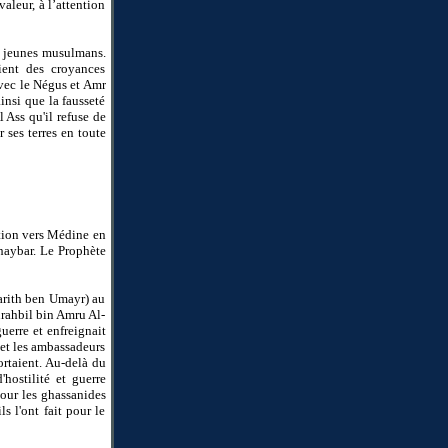
aleur, à l’attention
es jeunes musulmans.
ient des croyances
avec le Négus et Amr
insi que la fausseté
 Ass qu'il refuse de
 ses terres en toute
ation vers Médine en
Khaybar. Le Prophète
arith ben Umayr) au
urahbil bin Amru Al-
guerre et enfreignait
 et les ambassadeurs
ortaient. Au-delà du
hostilité et guerre
pour les ghassanides
s l'ont fait pour le