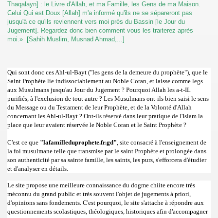
Thaqalayn] : le Livre d'Allah, et ma Famille, les Gens de ma Maison.
Celui Qui est Doux [Allah] m'a informé qu'ils ne se sépareront pas
jusqu'à ce qu'ils reviennent vers moi près du Bassin [le Jour du
Jugement]. Regardez donc bien comment vous les traiterez après
moi.»
[Sahih Muslim, Musnad Ahmad,...]
Qui sont donc ces Ahl-ul-Bayt ("les gens de la demeure du prophète"), que le
Saint Prophète lie indissociablement au Noble Coran, et laisse comme legs
aux Musulmans jusqu'au Jour du Jugement ? Pourquoi Allah les a-t-IL
purifiés, à l'exclusion de tout autre ? Les Musulmans ont-ils bien saisi le sens
du Message ou du Testament de leur Prophète, et de la Volonté d'Allah
concernant les Ahl-ul-Bayt ? Ont-ils réservé dans leur pratique de l'Islam la
place que leur avaient réservée le Noble Coran et le Saint Prophète ?
C'est ce que
"lafamilleduprophete.fr.gd"
, site co
nsacré à l'enseignement de
la foi musulmane telle que transmise par le saint Prophète et prolongée dans
son authenticité par sa sainte famille, les saints, les purs,
s'efforcera d'étudier
et d'analyser en détails.
Le site propose une meilleure connaissance du dogme chiite encore très
méconnu du grand public et très souvent l'objet de jugements à priori,
d'opinions sans fondements. C'est pourquoi, le site s'attache à répondre aux
questionnements scolastiques, théologiques, historiques afin d'accompagner