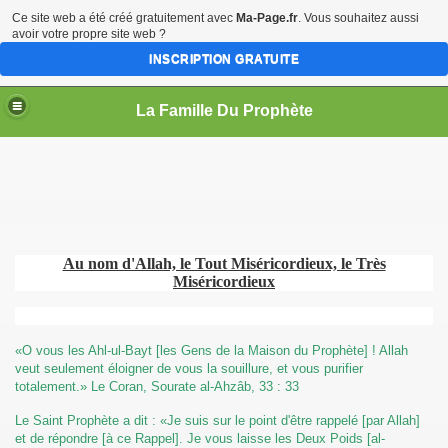
Ce site web a été créé gratuitement avec
Ma-Page.fr
. Vous souhaitez aussi
avoir votre propre site web ?
INSCRIPTION GRATUITE
La Famille Du Prophète
sources
Au nom d'Allah, le Tout Miséricordieux, le Très
Miséricordieux
«O vous les Ahl-ul-Bayt [les Gens de la Maison du Prophète] ! Allah
me
veut seulement éloigner de vous la souillure, et vous purifier
totalement.» Le Coran, Sourate al-Ahzâb, 33 : 33
Le Saint Prophète a dit : «Je suis sur le point d'être rappelé [par Allah]
et de répondre [à ce Rappel]. Je vous laisse les Deux Poids [al-